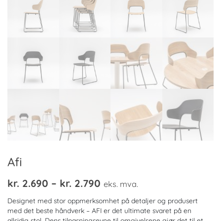
Afi
Prisområde:
kr.
2.690
–
kr.
2.790
eks. mva.
kr. 2.690
Designet med stor oppmerksomhet på detaljer og produsert
til
med det beste håndverk – AFI er det ultimate svaret på en
allsidig stol. Dens tilpasningsevne til omgivelsene gjør det til et