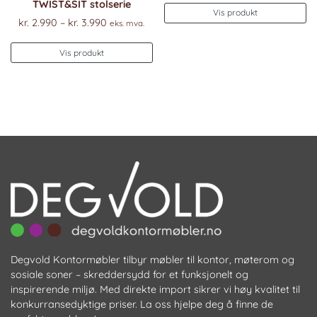
TWIST&SIT stolserie
Vis produkt
Prisområde:
kr.
2.990
–
kr.
3.990
eks. mva.
kr. 2.990
Dette
til
Vis produkt
produktet
kr. 3.990
har
flere
varianter.
Alternativene
kan
velges
på
produktsiden
Degvold Kontormøbler tilbyr møbler til kontor, møterom og
sosiale soner – skreddersydd for et funksjonelt og
inspirerende miljø. Med direkte import sikrer vi høy kvalitet til
konkurransedyktige priser. La oss hjelpe deg å finne de