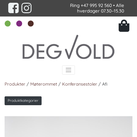
Ring
+47 995 92 560
• Alle
hverdager 07.30–15.30
Produkter
/
Møterommet
/
Konferansestoler
/ Afi
Produktkategorier