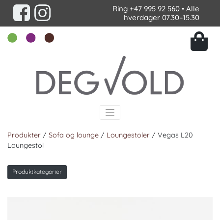
Ring
+47 995 92 560
• Alle
hverdager 07.30–15.30
Produkter
/
Sofa og lounge
/
Loungestoler
/ Vegas L20
Loungestol
Produktkategorier