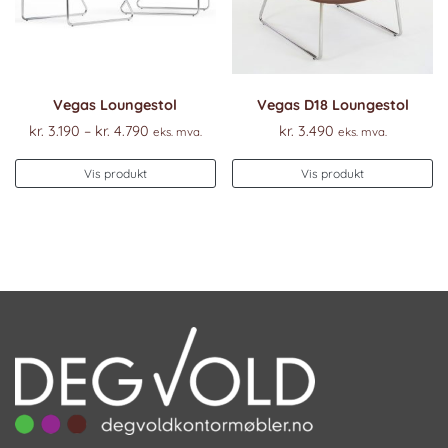
Vegas Loungestol
Vegas D18 Loungestol
Prisområde:
kr.
3.190
–
kr.
4.790
kr.
3.490
eks. mva.
eks. mva.
kr. 3.190
Dette
til
Vis produkt
Vis produkt
produktet
kr. 4.790
har
flere
varianter.
Alternativene
kan
velges
på
produktsiden