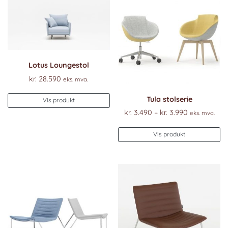
Lotus Loungestol
kr.
28.590
eks. mva.
Tula stolserie
Vis produkt
Prisområde
kr.
3.490
–
kr.
3.990
eks. mva.
kr. 3.490
De
til
Vis produkt
pr
kr. 3.990
ha
fl
va
Al
k
ve
p
pr