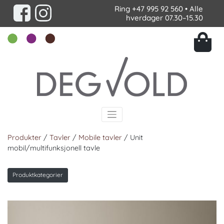
Ring
+47 995 92 560
• Alle
hverdager 07.30–15.30
Produkter
/
Tavler
/
Mobile tavler
/ Unit
mobil/multifunksjonell tavle
Produktkategorier