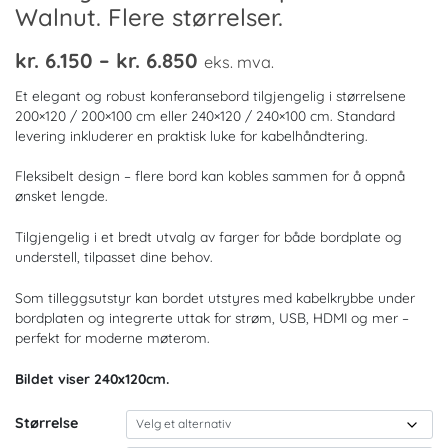
Walnut. Flere størrelser.
Prisområde:
kr.
6.150
–
kr.
6.850
eks. mva.
kr. 6.150
Et elegant og robust konferansebord tilgjengelig i størrelsene
til
200×120 / 200×100 cm eller 240×120 / 240×100 cm. Standard
levering inkluderer en praktisk luke for kabelhåndtering.
kr. 6.850
Fleksibelt design – flere bord kan kobles sammen for å oppnå
ønsket lengde.
Tilgjengelig i et bredt utvalg av farger for både bordplate og
understell, tilpasset dine behov.
Som tilleggsutstyr kan bordet utstyres med kabelkrybbe under
bordplaten og integrerte uttak for strøm, USB, HDMI og mer –
perfekt for moderne møterom.
Bildet viser 240x120cm.
Størrelse