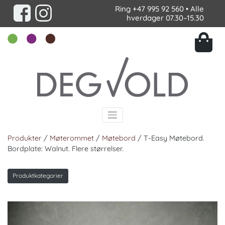
Ring
+47 995 92 560
• Alle
hverdager 07.30–15.30
Produkter
/
Møterommet
/
Møtebord
/ T-Easy Møtebord.
Bordplate: Walnut. Flere størrelser.
Produktkategorier