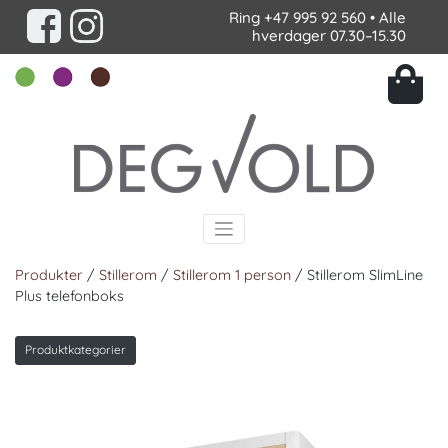
Ring
+47 995 92 560
• Alle
hverdager 07.30–15.30
Produkter
/
Stillerom
/
Stillerom 1 person
/ Stillerom SlimLine
Plus telefonboks
Produktkategorier