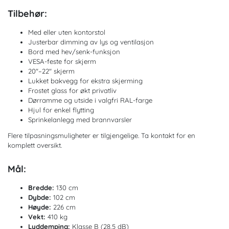
Tilbehør:
Med eller uten kontorstol
Justerbar dimming av lys og ventilasjon
Bord med hev/senk-funksjon
VESA-feste for skjerm
20″–22″ skjerm
Lukket bakvegg for ekstra skjerming
Frostet glass for økt privatliv
Dørramme og utside i valgfri RAL-farge
Hjul for enkel flytting
Sprinkelanlegg med brannvarsler
Flere tilpasningsmuligheter er tilgjengelige. Ta kontakt for en
komplett oversikt.
Mål:
Bredde:
130 cm
Dybde:
102 cm
Høyde:
226 cm
Vekt:
410 kg
Lyddemping:
Klasse B (28,5 dB)