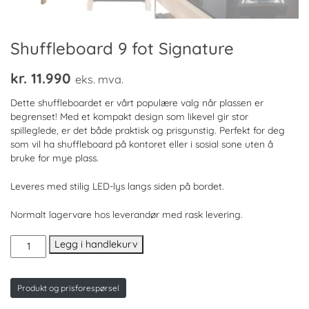
Shuffleboard 9 fot Signature
kr.
11.990
eks. mva.
Dette shuffleboardet er vårt populære valg når plassen er
begrenset! Med et kompakt design som likevel gir stor
spilleglede, er det både praktisk og prisgunstig. Perfekt for deg
som vil ha shuffleboard på kontoret eller i sosial sone uten å
bruke for mye plass.
Leveres med stilig LED-lys langs siden på bordet.
Normalt lagervare hos leverandør med rask levering.
Shuffleboard
Legg i handlekurv
9
fot
Signature
Produkt og prisforespørsel
antall