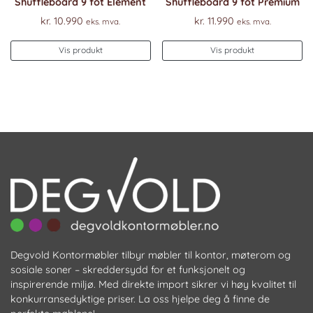
Shuffleboard 9 fot Element
Shuffleboard 9 fot Premium
kr.
10.990
kr.
11.990
eks. mva.
eks. mva.
Vis produkt
Vis produkt
Degvold Kontormøbler tilbyr møbler til kontor, møterom og
sosiale soner – skreddersydd for et funksjonelt og
inspirerende miljø. Med direkte import sikrer vi høy kvalitet til
konkurransedyktige priser. La oss hjelpe deg å finne de