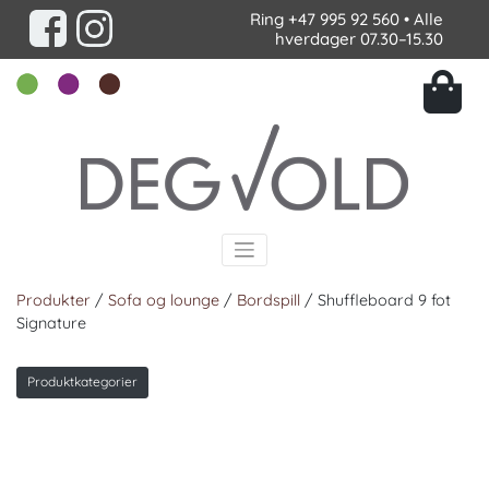
Ring
+47 995 92 560
• Alle
hverdager 07.30–15.30
Produkter
/
Sofa og lounge
/
Bordspill
/ Shuffleboard 9 fot
Signature
Produktkategorier