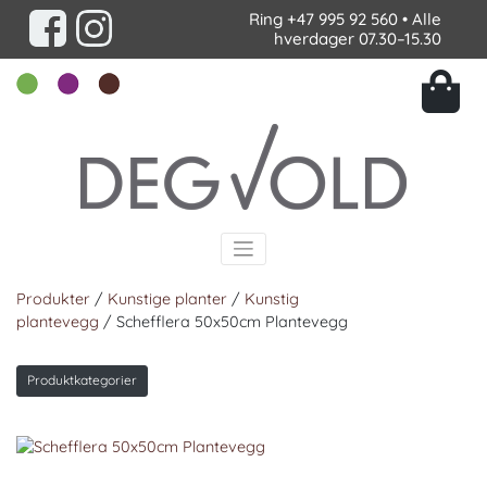
Ring
+47 995 92 560
• Alle
hverdager 07.30–15.30
Produkter
/
Kunstige planter
/
Kunstig
plantevegg
/ Schefflera 50x50cm Plantevegg
Produktkategorier