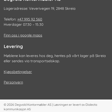
Lageradresse: Veverivegen 19, 2848 Skreia
Telefon:
+47 995 92 560
Hverdager 07.30 – 15.30
Finn oss i google maps
Levering
Møblene kan leveres hos deg, hentes på vårt lager på Skreia
eller sendes via transportselskap.
Kjøpsbetingelser
Personvern
© 2026
Degvold Kontormøbler AS
|
Løsningen er levert av
Dialecta
kommunikasjon AS