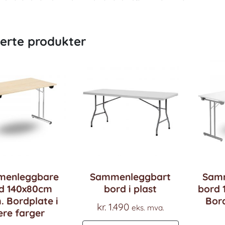
terte produkter
enleggbare
Sammenleggbart
Sam
d 140x80cm
bord i plast
bord 
. Bordplate i
Bord
kr.
1.490
eks. mva.
ere farger