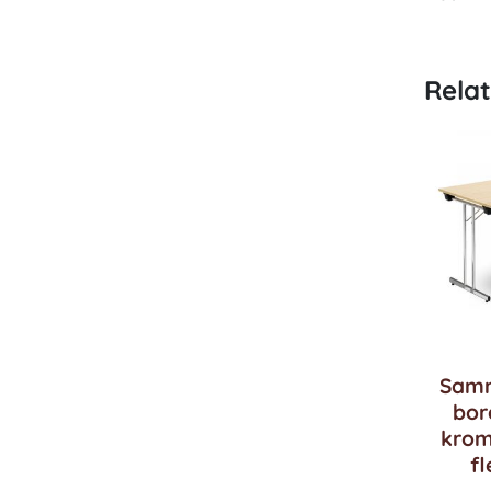
Rela
Samm
bor
krom
fl