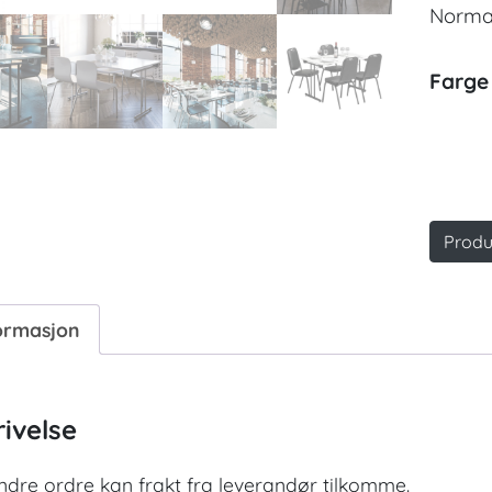
Normal
Farge
Produ
ormasjon
ivelse
dre ordre kan frakt fra leverandør tilkomme.