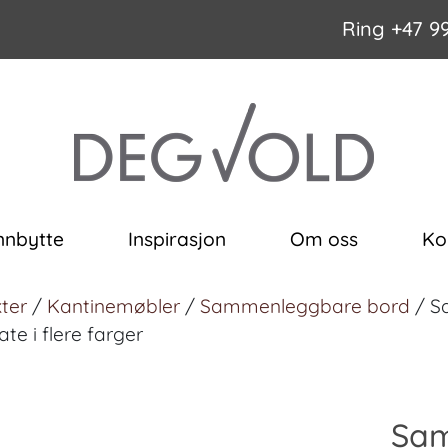
Ring
+47 9
nnbytte
Inspirasjon
Om oss
Ko
ter
/
Kantinemøbler
/
Sammenleggbare bord
/ S
te i flere farger
Sam