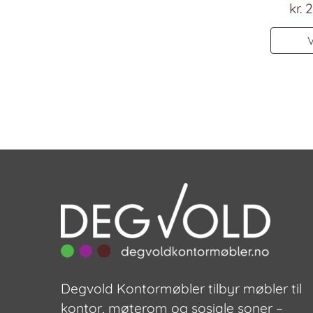
kr.
2
Degvold Kontormøbler tilbyr møbler til
kontor, møterom og sosiale soner –