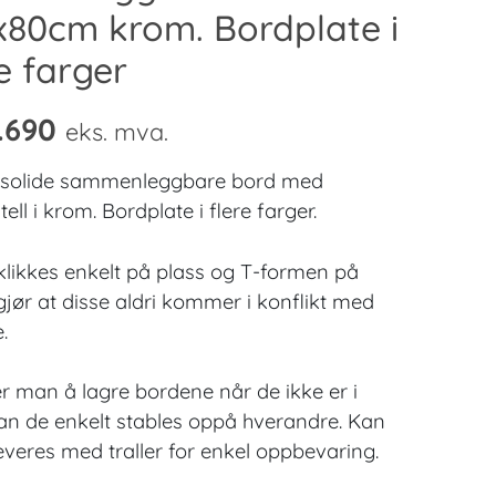
x80cm krom. Bordplate i
re farger
.690
eks. mva.
 solide sammenleggbare bord med
ell i krom. Bordplate i flere farger.
klikkes enkelt på plass og T-formen på
gjør at disse aldri kommer i konflikt med
.
r man å lagre bordene når de ikke er i
an de enkelt stables oppå hverandre. Kan
everes med traller for enkel oppbevaring.