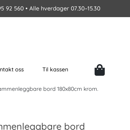
95 92 560
• Alle hverdager 07.30–15.30
ntakt oss
Til kassen
ammenleggbare bord 180x80cm krom.
menleggbare bord