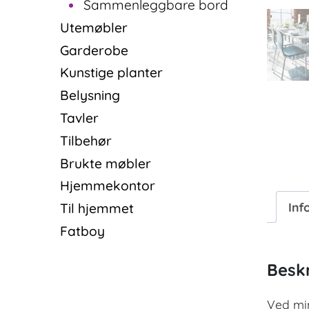
Sammenleggbare bord
Utemøbler
Garderobe
Kunstige planter
Belysning
Tavler
Tilbehør
Brukte møbler
Hjemmekontor
Inf
Til hjemmet
Fatboy
Beskr
Ved min