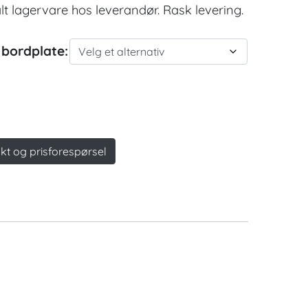
t lagervare hos leverandør. Rask levering.
 bordplate:
kt og prisforespørsel