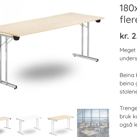
180
fle
kr.
2
Meget
underst
Beina 
beina 
stolene
Trenge
bruk k
også l