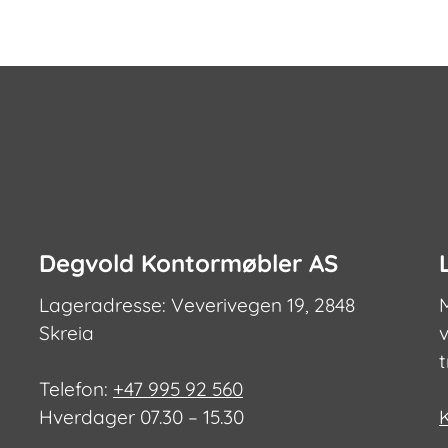
varianter.
Alternativ
kan
velges
på
produktsi
Degvold Kontormøbler AS
Lageradresse: Veverivegen 19, 2848
Skreia
v
Telefon:
+47 995 92 560
Hverdager 07.30 – 15.30