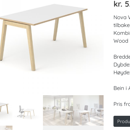
kr.
5
Nova W
tilbake
Kombin
Wood se
Bredde
Dybde
Høyde
Bein i 
Pris fra
Produ