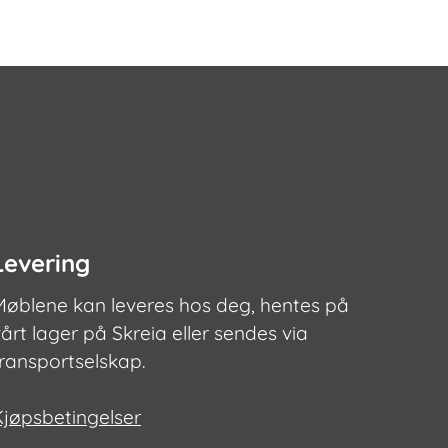
ene
den
Levering
Møblene kan leveres hos deg, hentes på
årt lager på Skreia eller sendes via
transportselskap.
Kjøpsbetingelser