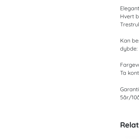
Elegant
Hvert b
Trestru
Kan bes
dybde:
Fargeva
Ta kont
Garanti
5år/10
Rela