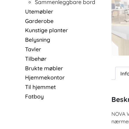
Sammenleggbare bord
Utemøbler
Garderobe
Kunstige planter
Belysning
Tavler
Tilbehør
Brukte møbler
Inf
Hjemmekontor
Til hjemmet
Fatboy
Beskr
NOVA Wo
nærmer