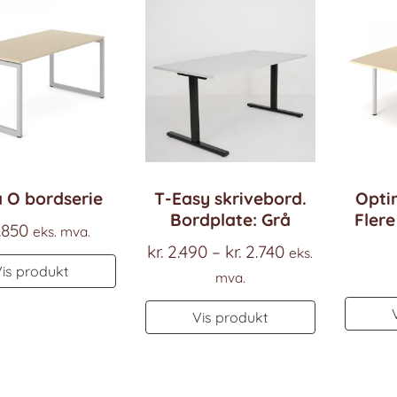
 O bordserie
T-Easy skrivebord.
Opti
Bordplate: Grå
Flere
.850
eks. mva.
Prisområde:
kr.
2.490
–
kr.
2.740
eks.
Vis produkt
kr. 2.490
mva.
til
Dette
Vis produkt
kr. 2.740
produktet
har
flere