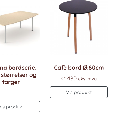
ma bordserie.
Cafè bord Ø:60cm
 størrelser og
kr.
480
eks. mva.
farger
Vis produkt
Vis produkt