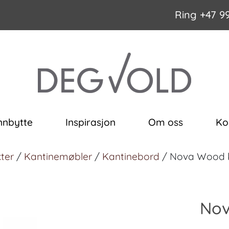
Ring
+47 9
nnbytte
Inspirasjon
Om oss
Ko
ter
/
Kantinemøbler
/
Kantinebord
/ Nova Wood 
Nov