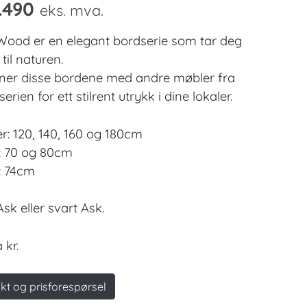
.490
eks. mva.
ood er en elegant bordserie som tar deg
 til naturen.
er disse bordene med andre møbler fra
rien for ett stilrent utrykk i dine lokaler.
r: 120, 140, 160 og 180cm
: 70 og 80cm
: 74cm
Ask eller svart Ask.
 kr.
kt og prisforespørsel