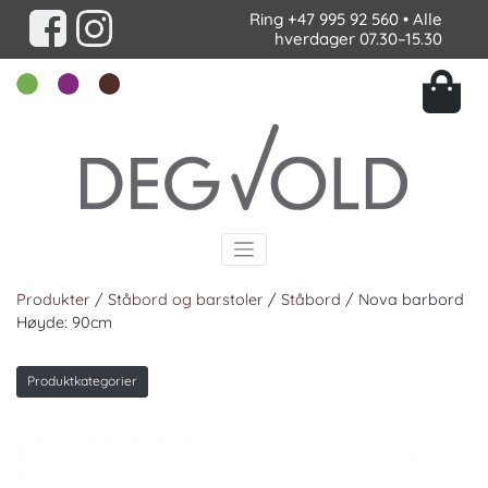
Ring
+47 995 92 560
• Alle
hverdager 07.30–15.30
Produkter
/
Ståbord og barstoler
/
Ståbord
/ Nova barbord
Høyde: 90cm
Produktkategorier