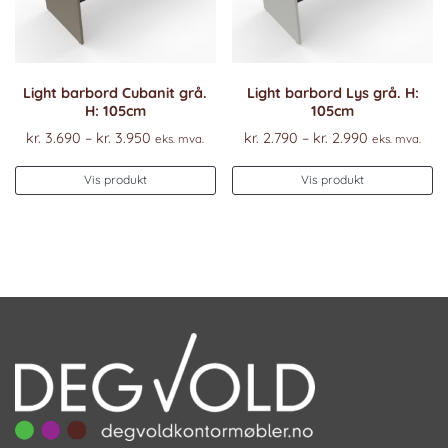
Light barbord Cubanit grå.
Light barbord Lys grå. H:
H: 105cm
105cm
Prisområde:
Prisområde
kr.
3.690
–
kr.
3.950
kr.
2.790
–
kr.
2.990
eks. mva.
eks. mva.
kr. 3.690
kr. 2.790
Dette
De
til
til
Vis produkt
Vis produkt
produktet
pr
kr. 3.950
kr. 2.990
har
ha
flere
fl
varianter.
va
Alternativene
Al
kan
k
velges
ve
på
p
produktsiden
pr