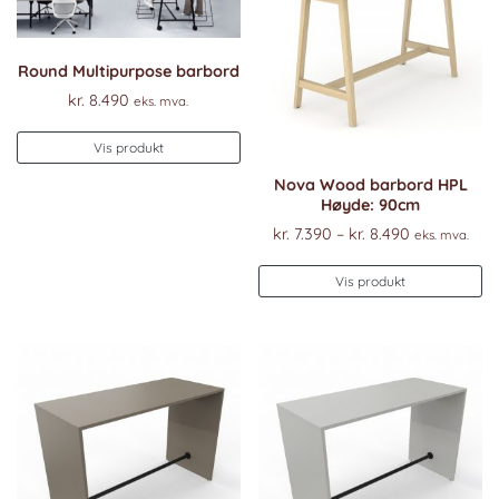
Round Multipurpose barbord
kr.
8.490
eks. mva.
Vis produkt
Nova Wood barbord HPL
Høyde: 90cm
Prisområde
kr.
7.390
–
kr.
8.490
eks. mva.
kr. 7.390
De
til
Vis produkt
pr
kr. 8.490
ha
fl
va
Al
k
ve
p
pr