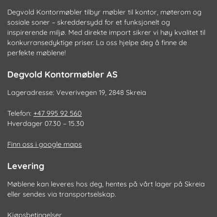
Degvold Kontormøbler tilbyr møbler til kontor, møterom og
sosiale soner – skreddersydd for et funksjonelt og
inspirerende miljø. Med direkte import sikrer vi høy kvalitet til
konkurransedyktige priser. La oss hjelpe deg å finne de
perfekte møblene!
Degvold Kontormøbler AS
Lageradresse: Veverivegen 19, 2848 Skreia
Telefon:
+47 995 92 560
Hverdager 07.30 – 15.30
Finn oss i google maps
Levering
Møblene kan leveres hos deg, hentes på vårt lager på Skreia
eller sendes via transportselskap.
Kjøpsbetingelser