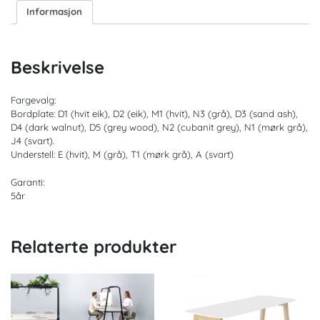
Informasjon
Beskrivelse
Fargevalg:
Bordplate: D1 (hvit eik), D2 (eik), M1 (hvit), N3 (grå), D3 (sand ash),
D4 (dark walnut), D5 (grey wood), N2 (cubanit grey), N1 (mørk grå),
J4 (svart).
Understell: E (hvit), M (grå), T1 (mørk grå), A (svart)
Garanti:
5år
Relaterte produkter