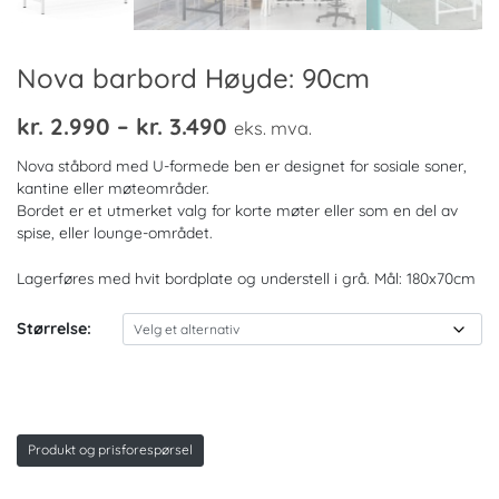
Nova barbord Høyde: 90cm
Prisområde:
kr.
2.990
–
kr.
3.490
eks. mva.
kr. 2.990
Nova ståbord med U-formede ben er designet for sosiale soner,
til
kantine eller møteområder.
Bordet er et utmerket valg for korte møter eller som en del av
kr. 3.490
spise, eller lounge-området.
Lagerføres med hvit bordplate og understell i grå. Mål: 180x70cm
Størrelse:
Produkt og prisforespørsel