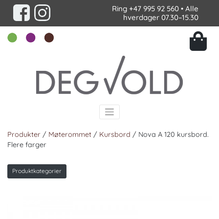
Ring
+47 995 92 560
• Alle
hverdager 07.30–15.30
Produkter
/
Møterommet
/
Kursbord
/ Nova A 120 kursbord.
Flere farger
Produktkategorier