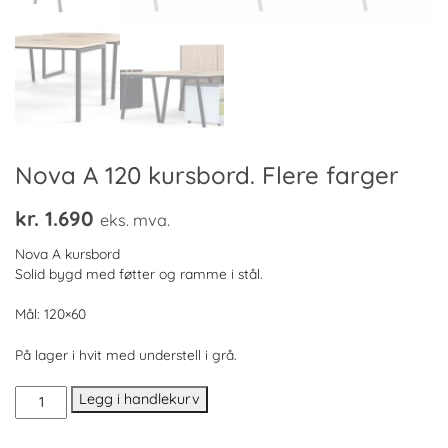
Nova A 120 kursbord. Flere farger
kr.
1.690
eks. mva.
Nova A kursbord
Solid bygd med føtter og ramme i stål.
Mål: 120×60
På lager i hvit med understell i grå.
Nova
Legg i handlekurv
A
120