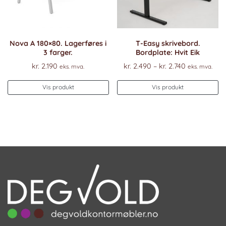
Nova A 180×80. Lagerføres i
T-Easy skrivebord.
3 farger.
Bordplate: Hvit Eik
Prisområde
kr.
2.190
kr.
2.490
–
kr.
2.740
eks. mva.
eks. mva.
kr. 2.490
De
til
Vis produkt
Vis produkt
pr
kr. 2.740
ha
fl
va
Al
k
ve
p
pr