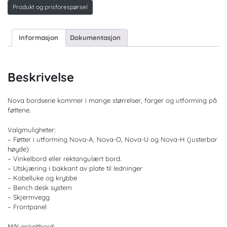
kursbord.
Produkt og prisforespørsel
Flere
farger
antall
Informasjon
Dokumentasjon
Beskrivelse
Nova bordserie kommer i mange størrelser, farger og utforming på
føttene.
Valgmuligheter:
– Føtter i utforming Nova-A, Nova-O, Nova-U og Nova-H (justerbar
høyde)
– Vinkelbord eller rektangulært bord.
– Utskjæring i bakkant av plate til ledninger
– Kabelluke og krybbe
– Bench desk system
– Skjermvegg
– Frontpanel
Mål enkeltbord: