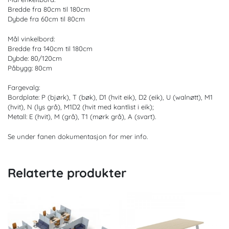
Bredde fra 80cm til 180cm
Dybde fra 60cm til 80cm
Mål vinkelbord:
Bredde fra 140cm til 180cm
Dybde: 80/120cm
Påbygg: 80cm
Fargevalg:
Bordplate: P (bjørk), T (bøk), D1 (hvit eik), D2 (eik), U (walnøtt), M1
(hvit), N (lys grå), M1D2 (hvit med kantlist i eik);
Metall: E (hvit), M (grå), T1 (mørk grå), A (svart).
Se under fanen dokumentasjon for mer info.
Relaterte produkter