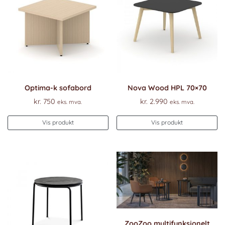
Optima-k sofabord
Nova Wood HPL 70×70
kr.
750
kr.
2.990
eks. mva.
eks. mva.
Vis produkt
Vis produkt
ZooZoo multifunksjonelt