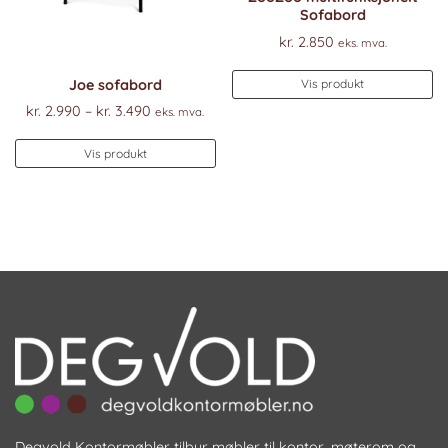
Sofabord
kr.
2.850
eks. mva.
Joe sofabord
Vis produkt
Prisområde:
kr.
2.990
–
kr.
3.490
eks. mva.
kr. 2.990
Dette
til
Vis produkt
produktet
kr. 3.490
har
flere
varianter.
Alternativene
kan
velges
på
produktsiden
Degvold Kontormøbler tilbyr møbler til kontor, møterom og