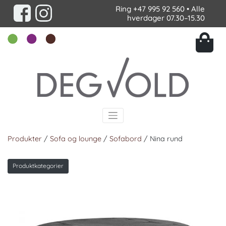
Ring
+47 995 92 560
• Alle
hverdager 07.30–15.30
Produkter
/
Sofa og lounge
/
Sofabord
/ Nina rund
Produktkategorier