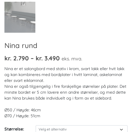
Nina rund
Prisområde:
kr.
2.790
–
kr.
3.490
eks. mva.
kr. 2.790
Nina er et salongbord med stativ i krom, svart lakk eller hvit lakk
til
og kan kombineres med bordplater i hvitt laminat, askelaminat
eller svart eiklaminat.
kr. 3.490
Nina er også tilgjengelig i fire forskjellige størrelser på plater. Det
minste bordet er 5 cm lavere enn andre størrelser, og med dette
kan Nina brukes både individuelt og i form av et sidebord.
Ø50 / Høyde: 46cm
Ø70 / Høyde: 51cm
Størrelse: