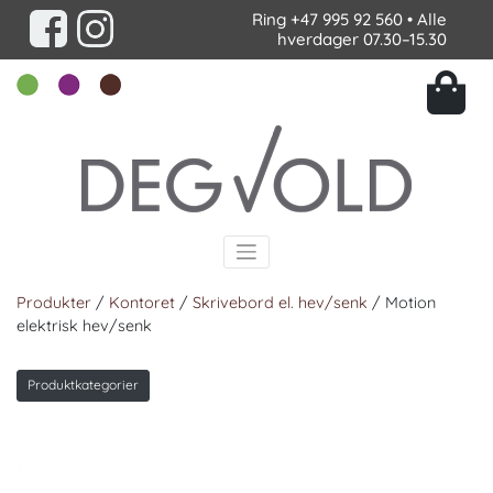
Ring
+47 995 92 560
• Alle
hverdager 07.30–15.30
Produkter
/
Kontoret
/
Skrivebord el. hev/senk
/ Motion
elektrisk hev/senk
Produktkategorier