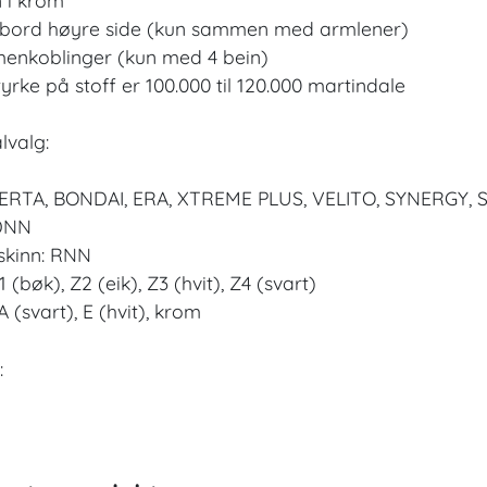
ebord høyre side (kun sammen med armlener)
enkoblinger (kun med 4 bein)
styrke på stoff er 100.000 til 120.000 martindale
lvalg:
 BERTA, BONDAI, ERA, XTREME PLUS, VELITO, SYNERGY,
 DNN
 skinn: RNN
1 (bøk), Z2 (eik), Z3 (hvit), Z4 (svart)
A (svart), E (hvit), krom
: