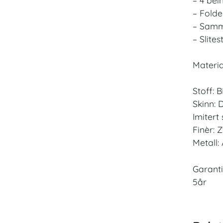
– Fold
– Samm
– Slite
Materia
Stoff:
Skinn:
Imitert
Finèr: Z
Metall: 
Garanti
5år