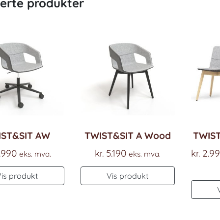
terte produkter
IST&SIT AW
TWIST&SIT A Wood
TWIST
.990
kr.
5.190
kr.
2.9
eks. mva.
eks. mva.
Vis produkt
Vis produkt