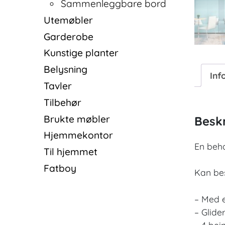
Sammenleggbare bord
Utemøbler
Garderobe
Kunstige planter
Belysning
Inf
Tavler
Tilbehør
Brukte møbler
Beskr
Hjemmekontor
En beha
Til hjemmet
Fatboy
Kan bes
– Med e
– Glider
– 4 bei