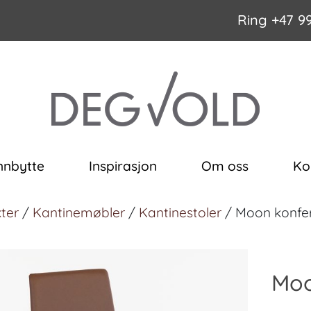
Ring
+47 9
nnbytte
Inspirasjon
Om oss
Ko
ter
/
Kantinemøbler
/
Kantinestoler
/ Moon konfer
Moo