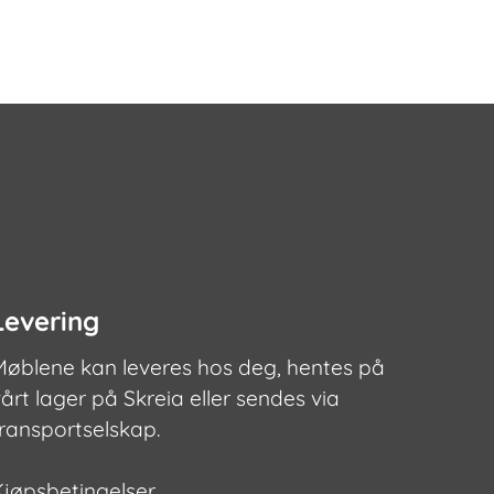
flere
flere
varianter.
varianter.
Alternativene
Alternativ
kan
kan
velges
velges
på
på
produktsiden
produktsi
Levering
Møblene kan leveres hos deg, hentes på
årt lager på Skreia eller sendes via
transportselskap.
Kjøpsbetingelser