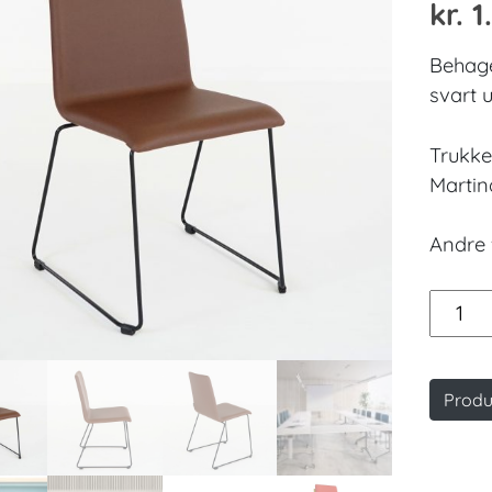
kr.
1
Behage
svart u
Trukke
Martin
Andre 
Moon
konfer
D18
antall
Produ