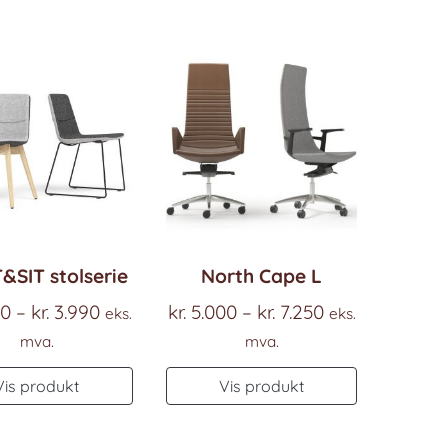
&SIT stolserie
North Cape L
Prisområde:
Prisområde:
90
–
kr.
3.990
kr.
5.000
–
kr.
7.250
eks.
eks.
kr. 2.990
kr. 5.000
mva.
mva.
til
til
Dette
Dette
Vis produkt
Vis produkt
kr. 3.990
kr. 7.250
produktet
produktet
har
har