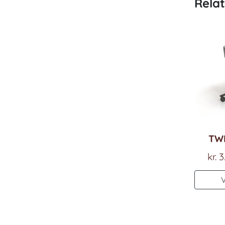
Rela
TW
kr.
3