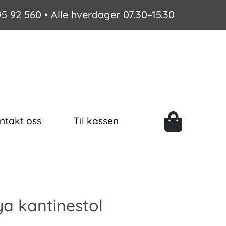
95 92 560
• Alle hverdager 07.30–15.30
ntakt oss
Til kassen
a kantinestol