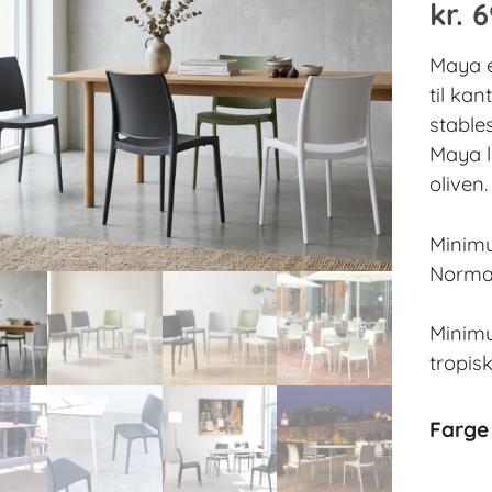
kr.
6
Maya e
til kan
stables
Maya l
oliven.
Minimum
Normal
Minimum
tropis
Farge