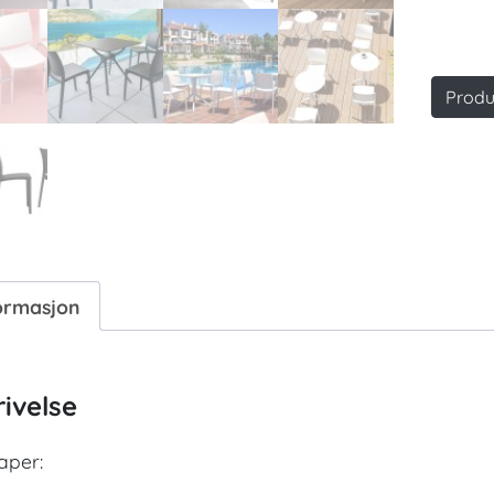
Produ
ormasjon
ivelse
aper: