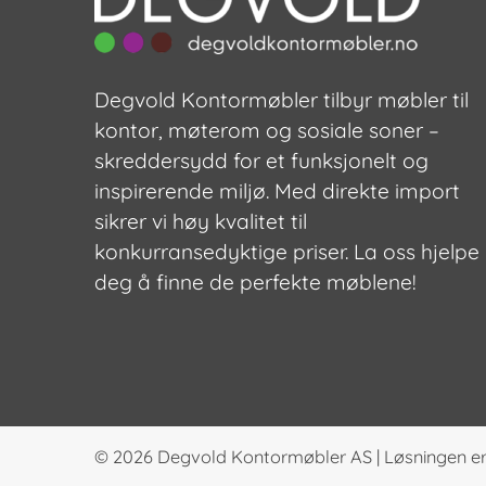
Degvold Kontormøbler tilbyr møbler til
kontor, møterom og sosiale soner –
skreddersydd for et funksjonelt og
inspirerende miljø. Med direkte import
sikrer vi høy kvalitet til
konkurransedyktige priser. La oss hjelpe
deg å finne de perfekte møblene!
© 2026
Degvold Kontormøbler AS
|
Løsningen er