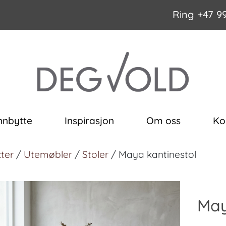
Ring
+47 9
nnbytte
Inspirasjon
Om oss
Ko
ter
/
Utemøbler
/
Stoler
/ Maya kantinestol
May