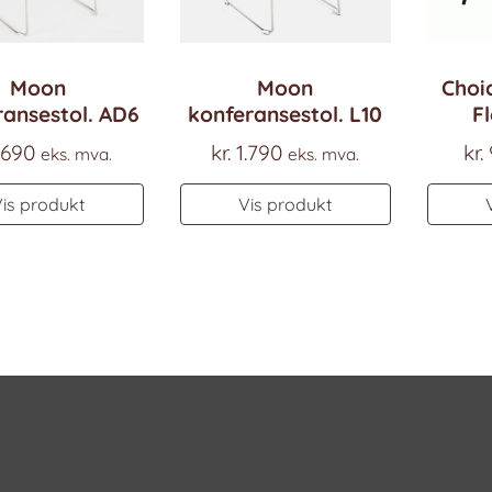
Moon
Moon
Choic
ransestol. AD6
konferansestol. L10
Fl
.690
kr.
1.790
kr.
eks. mva.
eks. mva.
Vis produkt
Vis produkt