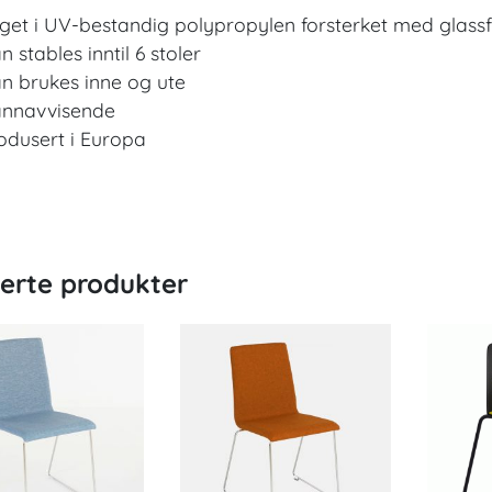
get i UV-bestandig polypropylen forsterket med glassf
n stables inntil 6 stoler
n brukes inne og ute
nnavvisende
odusert i Europa
terte produkter