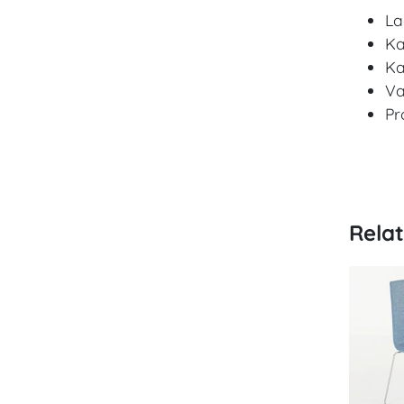
La
Ka
Ka
Va
Pr
Rela