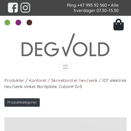
Ring
+47 995 92 560
• Alle
hverdager 07.30–15.30
Produkter
/
Kontoret
/
Skrivebord el. hev/senk
/ IDT elektrisk
hev/senk vinkel. Bordplate: Cubanit Grå
Produktkategorier