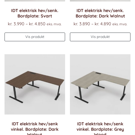
IDT elektrisk hev/senk.
IDT elektrisk hev/senk.
Bordplate: Svart
Bordplate: Dark Walnut
Prisområde:
Prisområde
kr.
3.990
–
kr.
4.850
kr.
3.890
–
kr.
4.890
eks. mva.
eks. mva.
kr. 3.990
kr. 3.890
Dette
De
til
til
Vis produkt
Vis produkt
produktet
pr
kr. 4.850
kr. 4.890
har
ha
flere
fl
varianter.
va
Alternativene
Al
kan
k
velges
ve
på
p
produktsiden
pr
IDT elektrisk hev/senk
IDT elektrisk hev/senk
vinkel. Bordplate: Dark
vinkel. Bordplate: Grey
Walnut
Wood