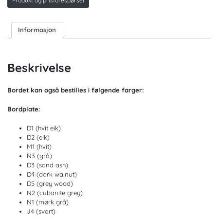
Produkt og prisforespørsel
Informasjon
Beskrivelse
Bordet kan også bestilles i følgende farger:
Bordplate:
D1 (hvit eik)
D2 (eik)
M1 (hvit)
N3 (grå)
D3 (sand ash)
D4 (dark walnut)
D5 (grey wood)
N2 (cubanite grey)
N1 (mørk grå)
J4 (svart)