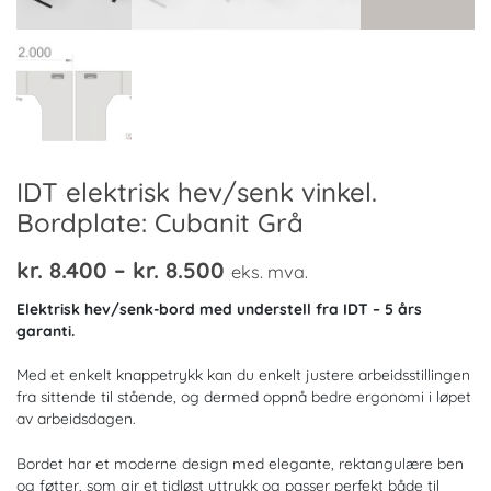
IDT elektrisk hev/senk vinkel.
Bordplate: Cubanit Grå
Prisområde:
kr.
8.400
–
kr.
8.500
eks. mva.
kr. 8.400
Elektrisk hev/senk-bord med understell fra IDT – 5 års
til
garanti.
kr. 8.500
Med et enkelt knappetrykk kan du enkelt justere arbeidsstillingen
fra sittende til stående, og dermed oppnå bedre ergonomi i løpet
av arbeidsdagen.
Bordet har et moderne design med elegante, rektangulære ben
og føtter, som gir et tidløst uttrykk og passer perfekt både til