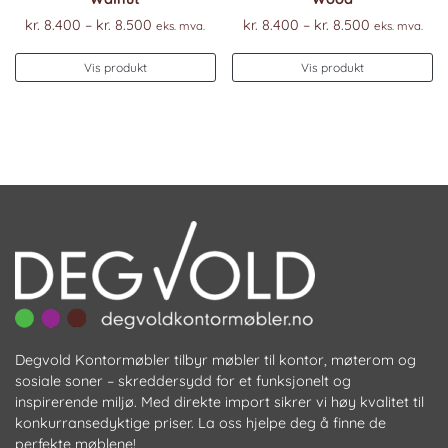
Prisområde:
Prisområde
kr.
8.400
–
kr.
8.500
kr.
8.400
–
kr.
8.500
eks. mva.
eks. mva.
kr. 8.400
kr. 8.400
Dette
De
til
til
Vis produkt
Vis produkt
produktet
pr
kr. 8.500
kr. 8.500
har
ha
flere
fl
varianter.
va
Alternativene
Al
kan
k
velges
ve
på
p
produktsiden
pr
Degvold Kontormøbler tilbyr møbler til kontor, møterom og
sosiale soner – skreddersydd for et funksjonelt og
inspirerende miljø. Med direkte import sikrer vi høy kvalitet til
konkurransedyktige priser. La oss hjelpe deg å finne de
perfekte møblene!