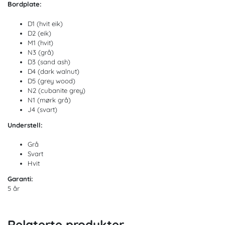
Bordplate:
D1 (hvit eik)
D2 (eik)
M1 (hvit)
N3 (grå)
D3 (sand ash)
D4 (dark walnut)
D5 (grey wood)
N2 (cubanite grey)
N1 (mørk grå)
J4 (svart)
Understell:
Grå
Svart
Hvit
Garanti:
5 år
Relaterte produkter