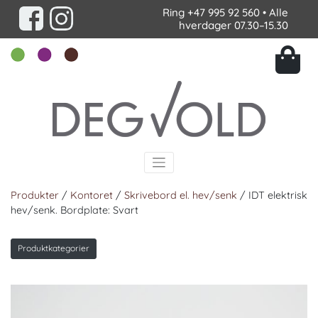
Ring
+47 995 92 560
• Alle
hverdager 07.30–15.30
Produkter
/
Kontoret
/
Skrivebord el. hev/senk
/ IDT elektrisk
hev/senk. Bordplate: Svart
Produktkategorier