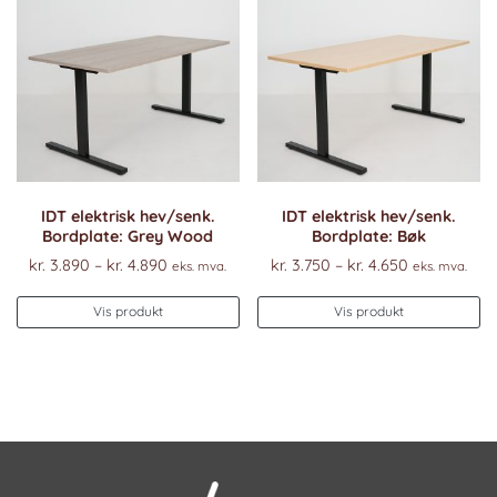
Al
k
ve
p
pr
IDT elektrisk hev/senk.
IDT elektrisk hev/senk.
Bordplate: Grey Wood
Bordplate: Bøk
Prisområde:
Prisområde
kr.
3.890
–
kr.
4.890
kr.
3.750
–
kr.
4.650
eks. mva.
eks. mva.
kr. 3.890
kr. 3.750
Dette
De
til
til
Vis produkt
Vis produkt
produktet
pr
kr. 4.890
kr. 4.650
har
ha
flere
fl
varianter.
va
Alternativene
Al
kan
k
velges
ve
på
p