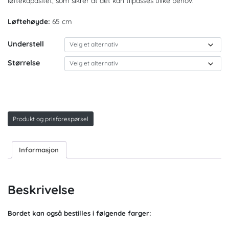
løftekapasitet, som sikrer at det kan tilpasses ulike behov.
Løftehøyde:
65 cm
Understell
Størrelse
Produkt og prisforespørsel
Informasjon
Beskrivelse
Bordet kan også bestilles i følgende farger: