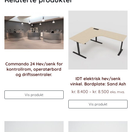
Commando 24 Hev/senk for
kontrollrom, operatørbord
og driftssentraler.
IDT elektrisk hev/senk
vinkel. Bordplate: Sand Ash
Prisområde
kr.
8.400
–
kr.
8.500
eks. mva.
Vis produkt
kr. 8.400
De
til
Vis produkt
pr
kr. 8.500
ha
fl
va