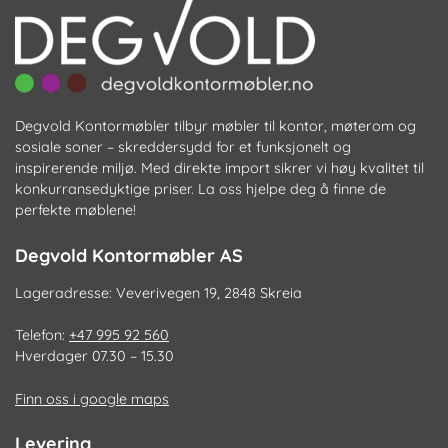
produktsiden
pr
Degvold Kontormøbler tilbyr møbler til kontor, møterom og
sosiale soner – skreddersydd for et funksjonelt og
inspirerende miljø. Med direkte import sikrer vi høy kvalitet til
konkurransedyktige priser. La oss hjelpe deg å finne de
perfekte møblene!
Degvold Kontormøbler AS
Lageradresse: Veverivegen 19, 2848 Skreia
Telefon:
+47 995 92 560
Hverdager 07.30 – 15.30
Finn oss i google maps
Levering