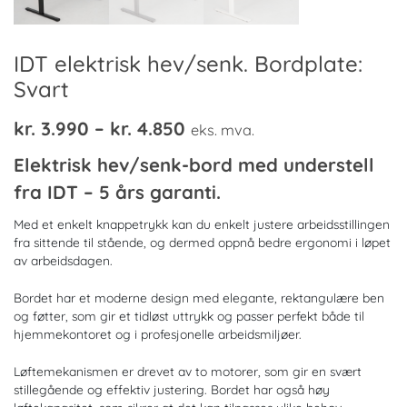
IDT elektrisk hev/senk. Bordplate:
Svart
Prisområde:
kr.
3.990
–
kr.
4.850
eks. mva.
kr. 3.990
Elektrisk hev/senk-bord med understell
til
fra IDT – 5 års garanti.
kr. 4.850
Med et enkelt knappetrykk kan du enkelt justere arbeidsstillingen
fra sittende til stående, og dermed oppnå bedre ergonomi i løpet
av arbeidsdagen.
Bordet har et moderne design med elegante, rektangulære ben
og føtter, som gir et tidløst uttrykk og passer perfekt både til
hjemmekontoret og i profesjonelle arbeidsmiljøer.
Løftemekanismen er drevet av to motorer, som gir en svært
stillegående og effektiv justering. Bordet har også høy