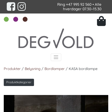
Ring
+47 995 92 560
• Alle
hverdager 07.30–15.30
Produkter
/
Belysning
/
Bordlamper
/ KASA bordlampe
Produktkategorier