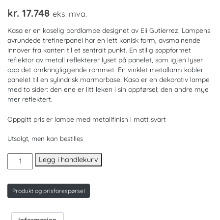
kr.
17.748
eks. mva.
Kasa er en koselig bordlampe designet av Eli Gutierrez. Lampens
avrundede trefinerpanel har en lett konisk form, avsmalnende
innover fra kanten til et sentralt punkt. En stilig soppformet
reflektor av metall reflekterer lyset på panelet, som igjen lyser
opp det omkringliggende rommet. En vinklet metallarm kobler
panelet til en sylindrisk marmorbase. Kasa er en dekorativ lampe
med to sider: den ene er litt leken i sin oppførsel; den andre mye
mer reflektert.
Oppgitt pris er lampe med metallfinish i matt svart
Utsolgt, men kan bestilles
KASA
Legg i handlekurv
bordlampe
antall
Produkt og prisforespørsel