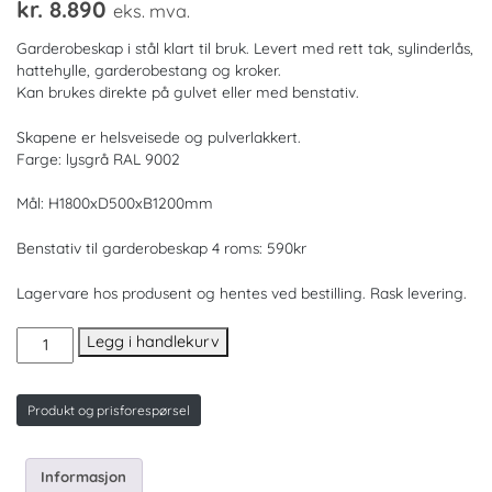
kr.
8.890
eks. mva.
Garderobeskap i stål klart til bruk. Levert med rett tak, sylinderlås,
hattehylle, garderobestang og kroker.
Kan brukes direkte på gulvet eller med benstativ.
Skapene er helsveisede og pulverlakkert.
Farge: lysgrå RAL 9002
Mål: H1800xD500xB1200mm
Benstativ til garderobeskap 4 roms: 590kr
Lagervare hos produsent og hentes ved bestilling. Rask levering.
Garderobeskap
Legg i handlekurv
4
roms
antall
Produkt og prisforespørsel
Informasjon