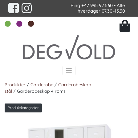
Ring
+47 995 92 560
• Alle
hverdager 07.30–15.30
Produkter
/
Garderobe
/
Garderobeskap i
stål
/ Garderobeskap 4 roms
Produktkategorier