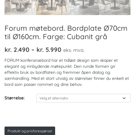
Forum møtebord. Bordplate Ø70cm
til Ø160cm. Farge: Cubanit grå
Prisområde:
kr.
2.490
–
kr.
5.990
eks. mva.
kr. 2.490
FORUM konferansebord har et tidløst design som skaper et
til
elegant og innbydende møtepunkt. Den runde formen gir
effektiv bruk av bordflaten og fremmer åpen dialog og
kr. 5.990
samhandling. Med et stort utvalg av størrelser finner du enkelt et
bord som passer rommet og dine behov.
Størrelse:
Produkt og prisforespørsel