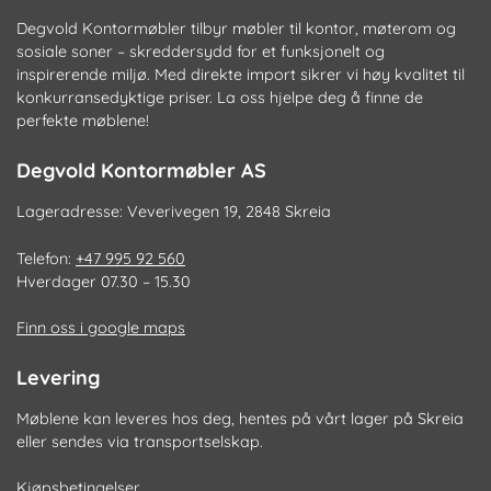
Degvold Kontormøbler tilbyr møbler til kontor, møterom og
sosiale soner – skreddersydd for et funksjonelt og
inspirerende miljø. Med direkte import sikrer vi høy kvalitet til
konkurransedyktige priser. La oss hjelpe deg å finne de
perfekte møblene!
Degvold Kontormøbler AS
Lageradresse: Veverivegen 19, 2848 Skreia
Telefon:
+47 995 92 560
Hverdager 07.30 – 15.30
Finn oss i google maps
Levering
Møblene kan leveres hos deg, hentes på vårt lager på Skreia
eller sendes via transportselskap.
Kjøpsbetingelser