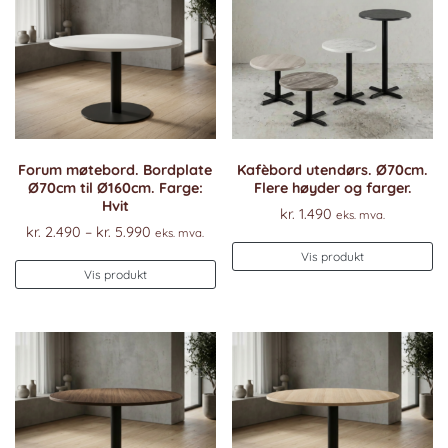
Forum møtebord. Bordplate
Kafèbord utendørs. Ø70cm.
Ø70cm til Ø160cm. Farge:
Flere høyder og farger.
Hvit
kr.
1.490
eks. mva.
Prisområde:
kr.
2.490
–
kr.
5.990
eks. mva.
kr. 2.490
Vis produkt
Dette
til
Vis produkt
produktet
kr. 5.990
har
flere
varianter.
Alternativene
kan
velges
på