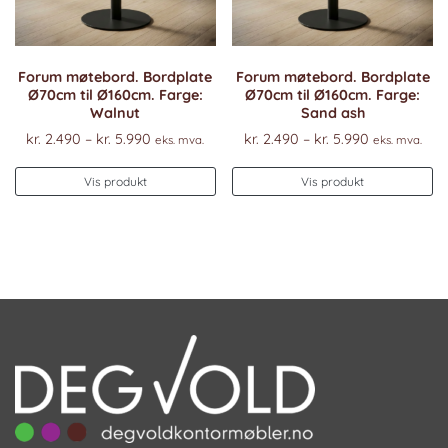
produktsiden
Forum møtebord. Bordplate
Forum møtebord. Bordplate
Ø70cm til Ø160cm. Farge:
Ø70cm til Ø160cm. Farge:
Walnut
Sand ash
Prisområde:
Prisområde
kr.
2.490
–
kr.
5.990
kr.
2.490
–
kr.
5.990
eks. mva.
eks. mva.
kr. 2.490
kr. 2.490
Dette
De
til
til
Vis produkt
Vis produkt
produktet
pr
kr. 5.990
kr. 5.990
har
ha
flere
fl
varianter.
va
Alternativene
Al
kan
k
velges
ve
på
p
produktsiden
pr