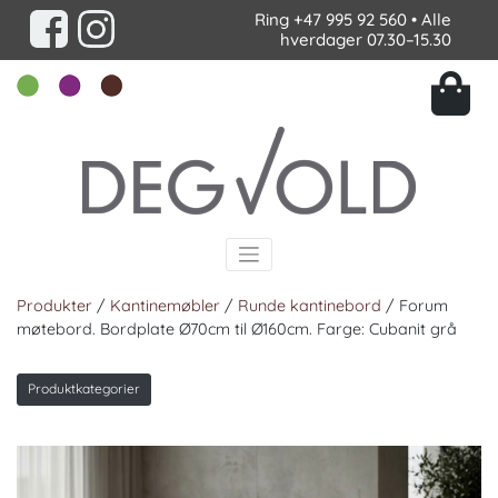
Ring
+47 995 92 560
• Alle
hverdager 07.30–15.30
Produkter
/
Kantinemøbler
/
Runde kantinebord
/ Forum
møtebord. Bordplate Ø70cm til Ø160cm. Farge: Cubanit grå
Produktkategorier