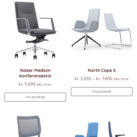
Kaiser Medium
North Cape S
konferansestol
Prisområde
kr.
2.650
–
kr.
7.400
eks. mva.
kr.
5.690
eks. mva.
kr. 2.650
De
til
Vis produkt
pr
Vis produkt
kr. 7.400
ha
fl
va
Al
k
ve