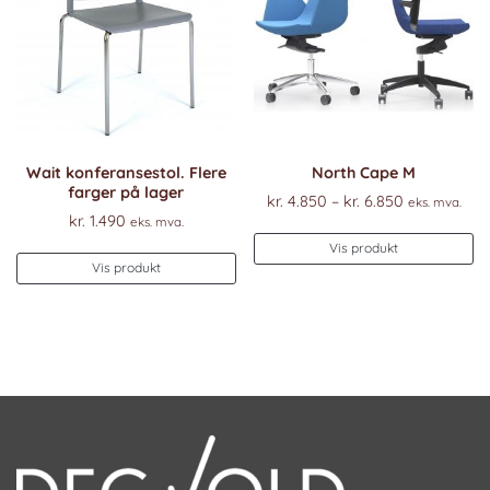
p
pr
Wait konferansestol. Flere
North Cape M
farger på lager
Prisområde
kr.
4.850
–
kr.
6.850
eks. mva.
kr.
1.490
eks. mva.
kr. 4.850
De
til
Vis produkt
pr
Vis produkt
kr. 6.850
ha
fl
va
Al
k
ve
p
pr