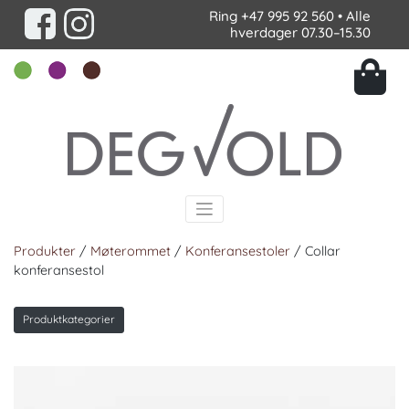
Ring
+47 995 92 560
• Alle
hverdager 07.30–15.30
Produkter
/
Møterommet
/
Konferansestoler
/ Collar
konferansestol
Produktkategorier