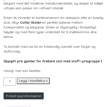
elegant med det moderne metallunderstellet, og skaper et tidløst
uttrykk som passer inn i ethvert interiør.
Enten du innreder et konferanserom, en resepsjon eller en koselig
stue, tilbyr
Collar Stolen
en perfekt balanse mellom
funksjonalitet og eleganse. Stolen er tilgjengelig i forskjellige
høyder og med flere typer understell for å imøtekomme dine
behov.
Ta kontakt med oss for en fullstendig oversikt over farger og
stoffutvalg.
Oppgitt pris gjelder for firebent stol med stoff i prisgruppe 1.
Utsolgt, men kan bestilles
Collar
Legg i handlekurv
konferansestol
antall
Produkt og prisforespørsel