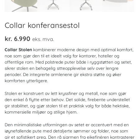
Collar konferansestol
kr.
6.990
eks. mva.
Collar Stolen
kombinerer moderne design med optimal komfort,
noe som gjør den til et ideelt valg for kontorer, hoteller og
offentlige rom. Med polstrede puter både i ryggstøtten og setet,
sikrer stolen en behagelig sitteopplevelse selv over lengre
perioder. De integrerte armlenene gir ekstra støtte og øker
komforten ytterligere.
Stolen er konstruert av lett kryssfiner og metall, noe som gjør
den enkel å flytte etter behov. Det solide, firebente understellet
gir stabilitet, og gjør stolen til et praktisk valg for både hektiske,
kommersielle miljøer og stilige hjem.
Den minimalistiske utformingen av setet er accentuert med en
iøynefallende pute med detaljerte sømmer og folder, noe som
gir et sofistikert preg. Den rå sjarmen fra eikefinéren kontrasterer