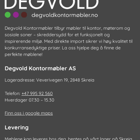
Degvold Kontormøbler tilbyr møbler til kontor, møterom og
sosiale soner – skreddersydd for et funksjonelt og
inspirerende miljø. Med direkte import sikrer vi høy kvalitet til
konkurransedyktige priser. La oss hjelpe deg å finne de
perfekte møblene!
Degvold Kontormøbler AS
Lageradresse: Veverivegen 19, 2848 Skreia
Telefon:
+47 995 92 560
Hverdager 07.30 – 15.30
Finn oss i google maps
Levering
Møblene kan leveres hos deg, hentes på vårt lager på Skreia