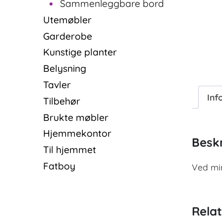
Sammenleggbare bord
Utemøbler
Garderobe
Kunstige planter
Belysning
Tavler
Inf
Tilbehør
Brukte møbler
Hjemmekontor
Beskr
Til hjemmet
Fatboy
Ved min
Rela