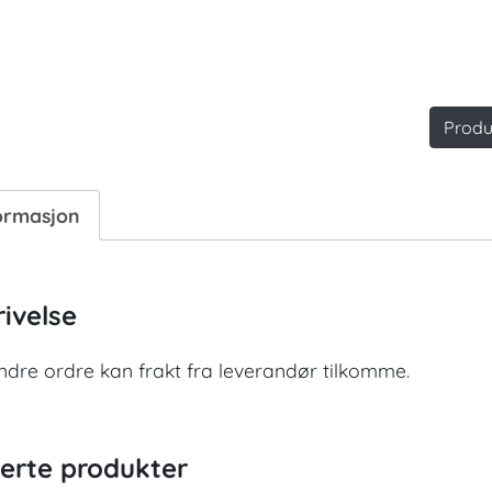
Produ
ormasjon
ivelse
dre ordre kan frakt fra leverandør tilkomme.
terte produkter