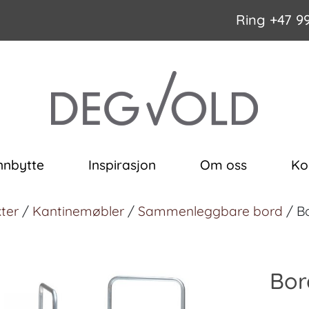
Ring
+47 9
nnbytte
Inspirasjon
Om oss
Ko
ter
/
Kantinemøbler
/
Sammenleggbare bord
/ Bo
Bor