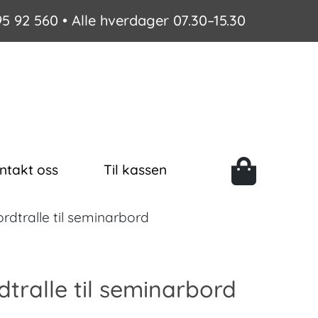
95 92 560
• Alle hverdager 07.30–15.30
ntakt oss
Til kassen
rdtralle til seminarbord
dtralle til seminarbord