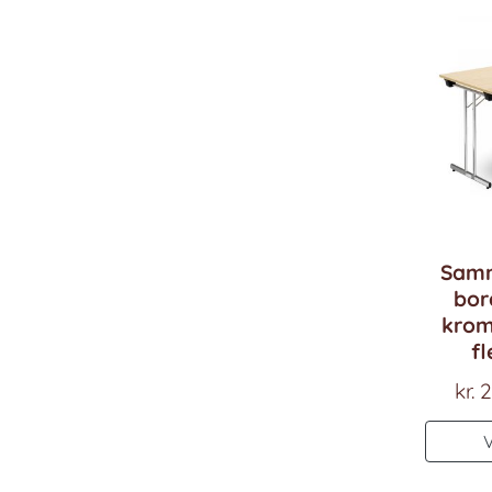
Samm
bor
krom
fl
kr.
2