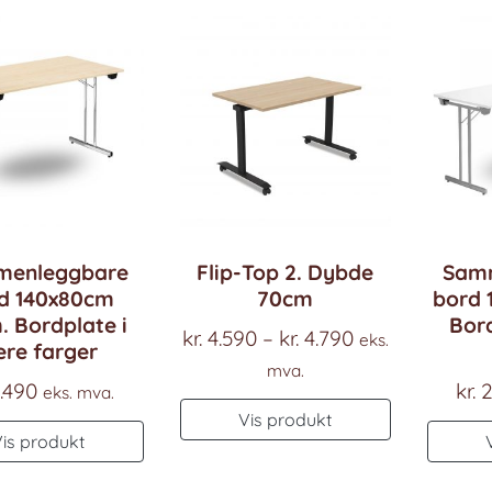
enleggbare
Flip-Top 2. Dybde
Sam
d 140x80cm
70cm
bord 
. Bordplate i
Bord
Prisområde:
kr.
4.590
–
kr.
4.790
eks.
ere farger
kr. 4.590
mva.
.490
kr.
2
eks. mva.
til
Dette
Vis produkt
kr. 4.790
Dette
produktet
Vis produkt
produktet
har