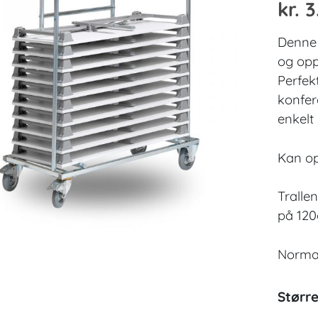
kr.
3
Denne 
og opp
Perfekt
konfer
enkelt
Kan op
Trallen
på 12
Normal
Større