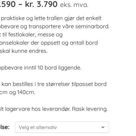
Prisområde:
.590
–
kr.
3.790
eks. mva.
kr. 3.590
praktiske og lette trallen gjør det enkelt
til
bevare og transportere våre seminarbord.
 til festlokaler, messe og
kr. 3.790
anselokaler der oppsett og antall bord
 skal kunne endres.
pbevare inntil 10 bord liggende.
 kan bestilles i tre størrelser tilpasset bord
0cm og 140cm.
t lagervare hos leverandør. Rask levering.
lse: