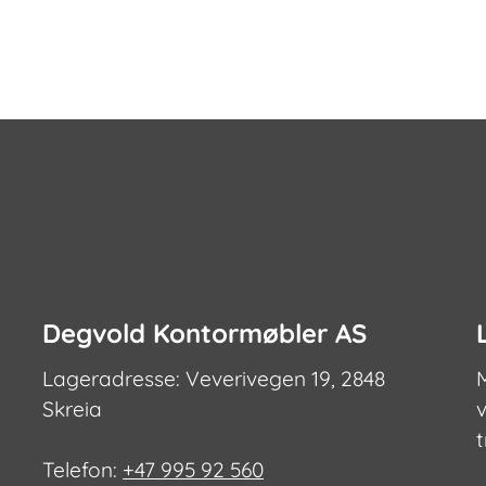
har
flere
flere
varianter.
varianter.
Alternativ
Alternativene
kan
kan
velges
velges
på
på
produktsi
produktsiden
Degvold Kontormøbler AS
Lageradresse: Veverivegen 19, 2848
Skreia
v
Telefon:
+47 995 92 560