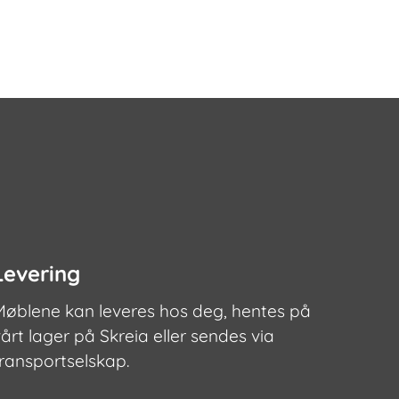
har
har
flere
flere
varianter.
varianter.
ene
Alternativene
Alternativ
kan
kan
velges
velges
på
på
den
produktsiden
produktsi
Levering
Møblene kan leveres hos deg, hentes på
årt lager på Skreia eller sendes via
transportselskap.