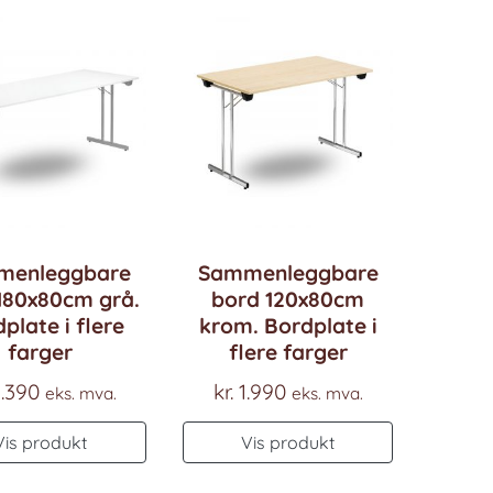
menleggbare
Sammenleggbare
180x80cm grå.
bord 120x80cm
plate i flere
krom. Bordplate i
farger
flere farger
.390
kr.
1.990
eks. mva.
eks. mva.
Dette
Dette
Vis produkt
Vis produkt
produktet
produktet