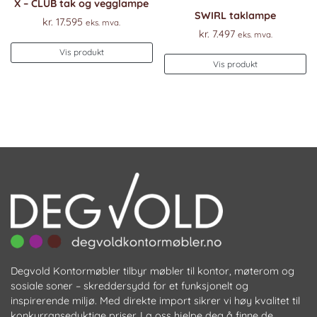
X – CLUB tak og vegglampe
SWIRL taklampe
kr.
17.595
eks. mva.
kr.
7.497
eks. mva.
Vis produkt
Vis produkt
Degvold Kontormøbler tilbyr møbler til kontor, møterom og
sosiale soner – skreddersydd for et funksjonelt og
inspirerende miljø. Med direkte import sikrer vi høy kvalitet til
konkurransedyktige priser. La oss hjelpe deg å finne de