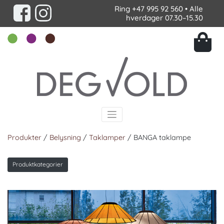
Ring
+47 995 92 560
• Alle
hverdager 07.30–15.30
Produkter
/
Belysning
/
Taklamper
/ BANGA taklampe
Produktkategorier