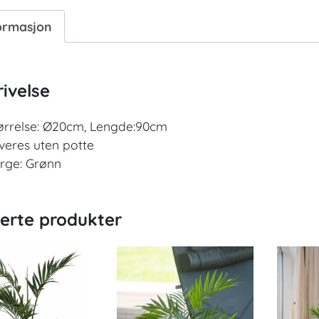
ormasjon
ivelse
ørrelse: Ø20cm, Lengde:90cm
veres uten potte
rge: Grønn
terte produkter