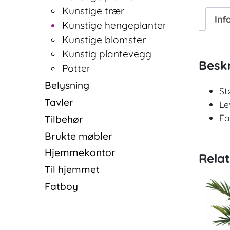
Kunstige trær
Inf
Kunstige hengeplanter
Kunstige blomster
Kunstig plantevegg
Beskr
Potter
Belysning
St
Tavler
Le
Fa
Tilbehør
Brukte møbler
Hjemmekontor
Rela
Til hjemmet
Fatboy