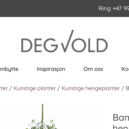
Ring
+47 9
nnbytte
Inspirasjon
Om oss
Ko
ter
/
Kunstige planter
/
Kunstige hengeplanter
/ B
Bam
hen