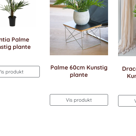
ntia Palme
stig plante
Palme 60cm Kunstig
Drac
Vis produkt
plante
Kun
Vis produkt