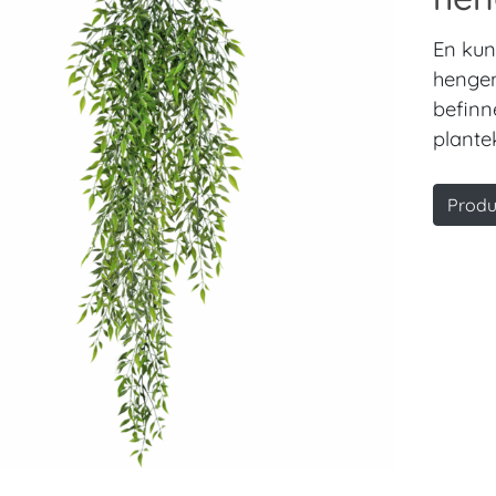
En kun
hengen
befinne
plante
Produ