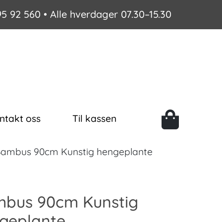
95 92 560
• Alle hverdager 07.30–15.30
ntakt oss
Til kassen
ambus 90cm Kunstig hengeplante
bus 90cm Kunstig
geplante