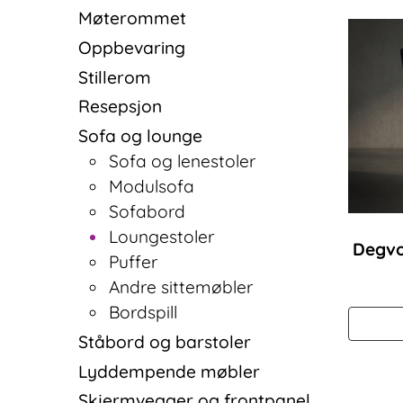
Møterommet
Oppbevaring
Stillerom
Resepsjon
Sofa og lounge
Sofa og lenestoler
Modulsofa
Sofabord
Loungestoler
Degvo
Puffer
Andre sittemøbler
Bordspill
Ståbord og barstoler
Lyddempende møbler
Skjermvegger og frontpanel