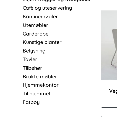
Cafè og uteservering
Kantinemøbler
Utemøbler
Garderobe
Kunstige planter
Belysning
Tavler
Tilbehør
Brukte møbler
Hjemmekontor
Ve
Til hjemmet
Fatboy