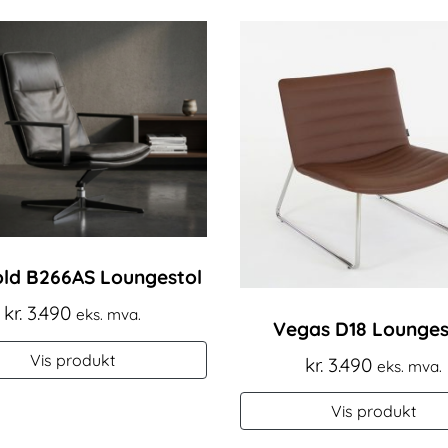
ld B266AS Loungestol
kr.
3.490
eks. mva.
Vegas D18 Lounges
Vis produkt
kr.
3.490
eks. mva.
Vis produkt