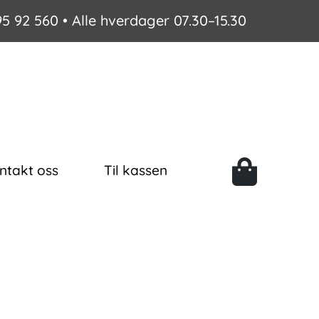
95 92 560
• Alle hverdager 07.30–15.30
ntakt oss
Til kassen