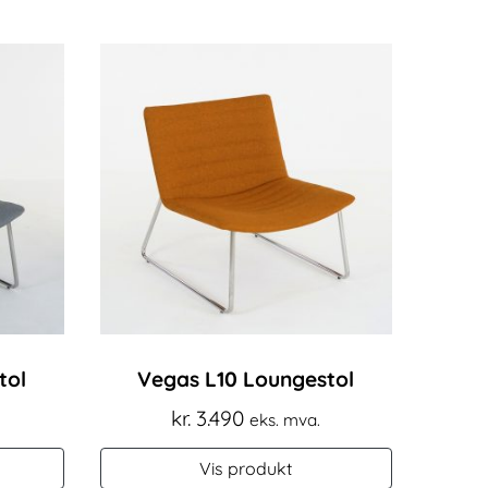
tol
Vegas L10 Loungestol
kr.
3.490
eks. mva.
Vis produkt