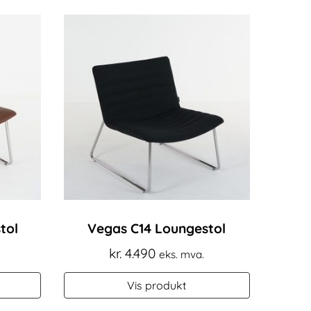
tol
Vegas C14 Loungestol
kr.
4.490
eks. mva.
Vis produkt