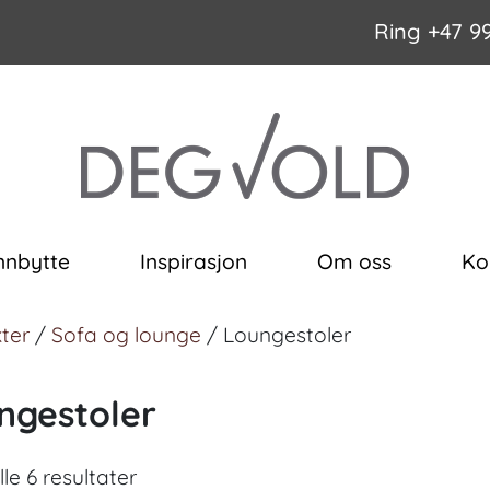
Ring
+47 9
nnbytte
Inspirasjon
Om oss
Ko
ter
/
Sofa og lounge
/ Loungestoler
ngestoler
lle 6 resultater