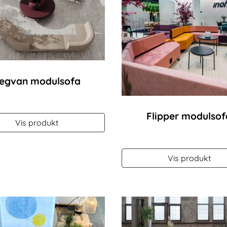
egvan modulsofa
Flipper modulsof
Vis produkt
Vis produkt