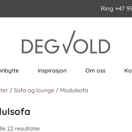
Ring
+47 9
nnbytte
Inspirasjon
Om oss
Ko
ter
/
Sofa og lounge
/ Modulsofa
ulsofa
lle 22 resultater