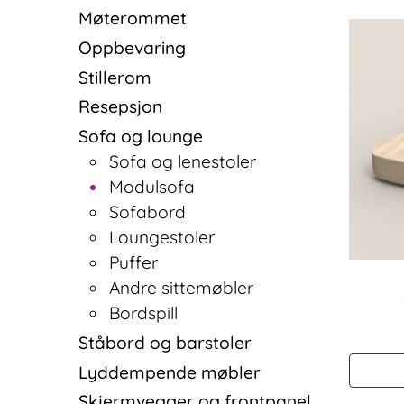
Møterommet
Oppbevaring
Stillerom
Resepsjon
Sofa og lounge
Sofa og lenestoler
Modulsofa
Sofabord
Loungestoler
Puffer
Andre sittemøbler
Bordspill
Ståbord og barstoler
Lyddempende møbler
Skjermvegger og frontpanel