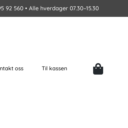
95 92 560
• Alle hverdager 07.30–15.30
ntakt oss
Til kassen