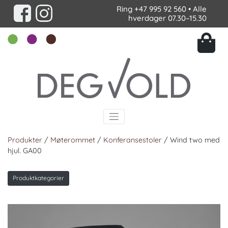
Ring
+47 995 92 560
• Alle
hverdager 07.30–15.30
Produkter
/
Møterommet
/
Konferansestoler
/ Wind two med
hjul. GA00
Produktkategorier