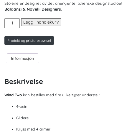
Stolene er designet av det anerkjente italienske designstudioet
Baldanzi & Novelli Designers
.
Wind
Legg i handlekurv
two
med
hjul.
Produkt og prisforespørsel
GA00
antall
Informasjon
Beskrivelse
Wind Two
kan bestilles med fire ulike typer understell:
4-bein
Glidere
Kryss med 4 armer