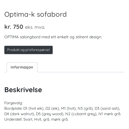
Optima-k sofabord
kr.
750
eks. mva.
OPTIMA salongbord med ett enkelt og stilrent design.
Produkt og prisforespørsel
Informasjon
Beskrivelse
Fargevalg:
Bordplate: D1 (hvit eik), D2 (eik), M1 (hvit), N3 (grå), D3 (sand ash),
D4 (dark walnut), D5 (grey wood), N2 (cubanit grey), N1 mørk grå.
Understell: Svart, Hvit, grå, mørk grå.