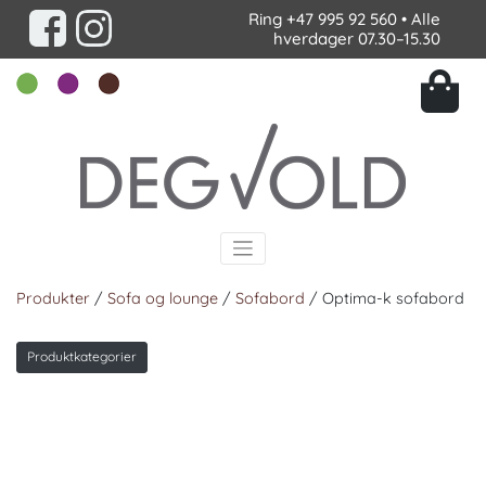
Ring
+47 995 92 560
• Alle
hverdager 07.30–15.30
Produkter
/
Sofa og lounge
/
Sofabord
/ Optima-k sofabord
Produktkategorier