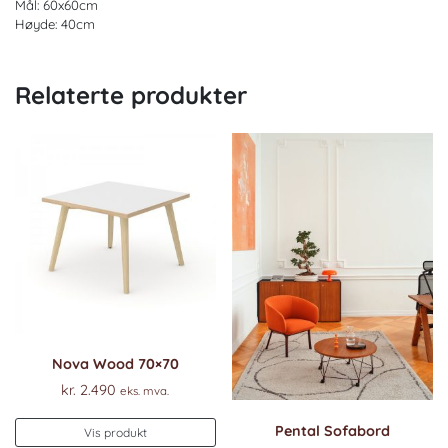
Mål: 60x60cm
Høyde: 40cm
Relaterte produkter
Nova Wood 70×70
kr.
2.490
eks. mva.
Pental Sofabord
Vis produkt