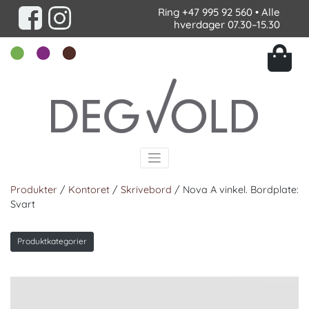
Ring
+47 995 92 560
• Alle
hverdager 07.30–15.30
Produkter
/
Kontoret
/
Skrivebord
/ Nova A vinkel. Bordplate:
Svart
Produktkategorier