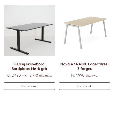
T-Easy skrivebord.
Nova A 140×80. Lagerføres i
Bordplate: Mørk grå
3 farger.
Prisområde:
kr.
2.490
–
kr.
2.740
kr.
1.990
eks. mva.
eks. mva.
kr. 2.490
Dette
til
Vis produkt
Vis produkt
produktet
kr. 2.740
har
flere
varianter.
Alternativene