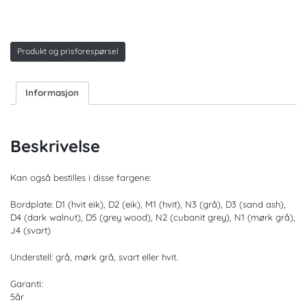
Produkt og prisforespørsel
Informasjon
Beskrivelse
Kan også bestilles i disse fargene:
Bordplate: D1 (hvit eik), D2 (eik), M1 (hvit), N3 (grå), D3 (sand ash),
D4 (dark walnut), D5 (grey wood), N2 (cubanit grey), N1 (mørk grå),
J4 (svart)
Understell: grå, mørk grå, svart eller hvit.
Garanti:
5år