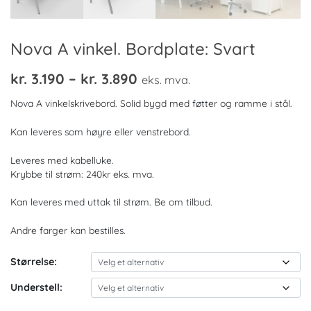
Nova A vinkel. Bordplate: Svart
Prisområde:
kr.
3.190
–
kr.
3.890
eks. mva.
kr. 3.190
Nova A vinkelskrivebord. Solid bygd med føtter og ramme i stål.
til
Kan leveres som høyre eller venstrebord.
kr. 3.890
Leveres med kabelluke.
Krybbe til strøm: 240kr eks. mva.
Kan leveres med uttak til strøm. Be om tilbud.
Andre farger kan bestilles.
Størrelse:
Understell: