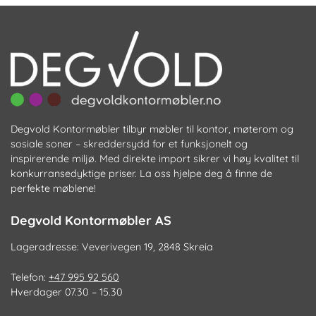
kan
velges
på
produktsiden
Degvold Kontormøbler tilbyr møbler til kontor, møterom og
sosiale soner – skreddersydd for et funksjonelt og
inspirerende miljø. Med direkte import sikrer vi høy kvalitet til
konkurransedyktige priser. La oss hjelpe deg å finne de
perfekte møblene!
Degvold Kontormøbler AS
Lageradresse: Veverivegen 19, 2848 Skreia
Telefon:
+47 995 92 560
Hverdager 07.30 – 15.30