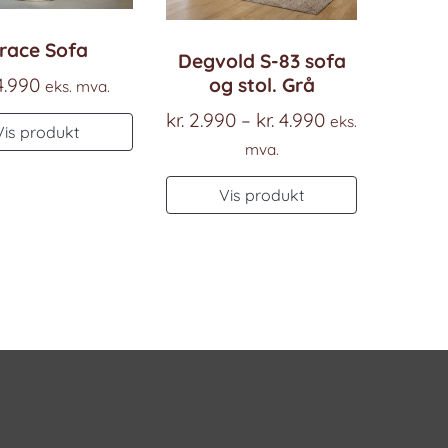
race Sofa
Degvold S-83 sofa
og stol. Grå
4.990
eks. mva.
Prisområde:
kr.
2.990
–
kr.
4.990
eks.
Vis produkt
kr. 2.990
mva.
til
Dette
Vis produkt
kr. 4.990
produktet
har
flere
varianter.
ene
Alternativ
kan
velges
på
den
produktsi