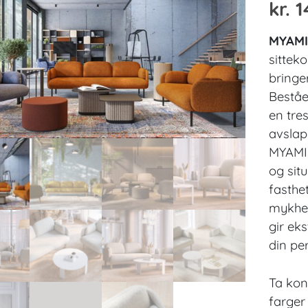
kr.
1
MYAM
sittek
bringe
Beståe
en tres
avslap
MYAMI 
og sit
fasthe
mykhet
gir eks
din per
Ta kon
farger