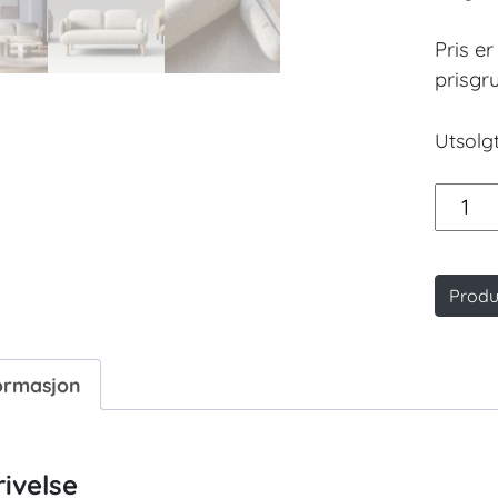
Pris er
prisgr
Utsolgt
Myam
sofa
antall
Produ
ormasjon
ivelse