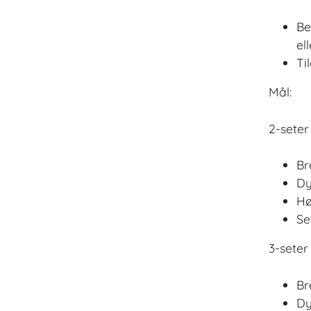
Be
el
Ti
Mål:
2-seter
Br
Dy
Hø
Se
3-seter
Br
Dy