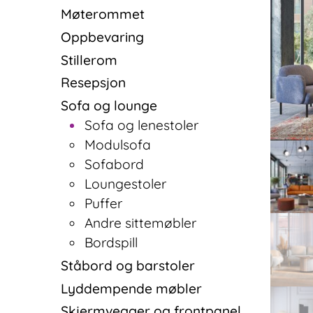
Møterommet
Oppbevaring
Stillerom
Resepsjon
Sofa og lounge
Sofa og lenestoler
Modulsofa
Sofabord
Loungestoler
Puffer
Andre sittemøbler
Bordspill
Ståbord og barstoler
Lyddempende møbler
Skjermvegger og frontpanel