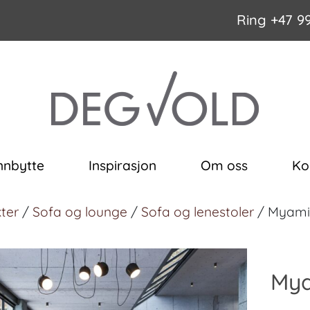
Ring
+47 9
nnbytte
Inspirasjon
Om oss
Ko
ter
/
Sofa og lounge
/
Sofa og lenestoler
/ Myami
Mya