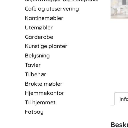
Cafè og uteservering
Kantinemøbler
Utemøbler
Garderobe
Kunstige planter
Belysning
Tavler
Tilbehør
Brukte møbler
Hjemmekontor
Inf
Til hjemmet
Fatboy
Beskr