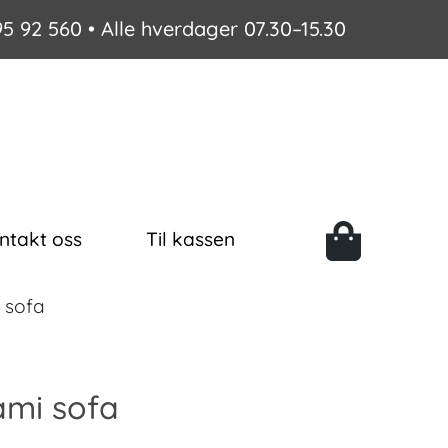
95 92 560
• Alle hverdager 07.30–15.30
ntakt oss
Til kassen
 sofa
mi sofa