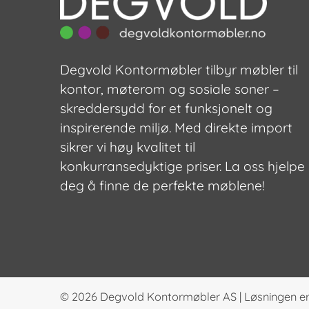
Degvold Kontormøbler tilbyr møbler til
kontor, møterom og sosiale soner –
skreddersydd for et funksjonelt og
inspirerende miljø. Med direkte import
sikrer vi høy kvalitet til
konkurransedyktige priser. La oss hjelpe
deg å finne de perfekte møblene!
© 2026
Degvold Kontormøbler AS
|
Løsningen er