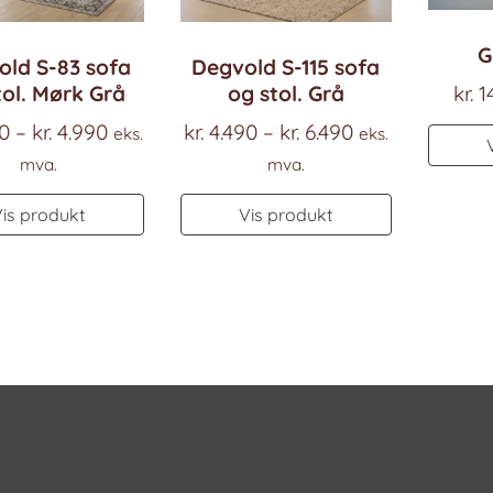
G
old S-83 sofa
Degvold S-115 sofa
tol. Mørk Grå
og stol. Grå
kr.
1
Prisområde:
Prisområde:
0
–
kr.
4.990
kr.
4.490
–
kr.
6.490
eks.
eks.
kr. 2.990
kr. 4.490
mva.
mva.
til
til
Dette
Dette
Vis produkt
Vis produkt
kr. 4.990
kr. 6.490
produktet
produktet
har
har
flere
flere
varianter.
varianter.
Alternativene
Alternativ
kan
kan
velges
velges
på
på
produktsiden
produktsi