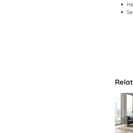
Hø
Se
Rela