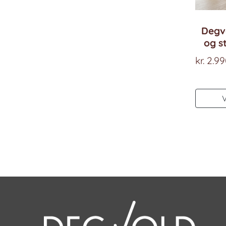
Degv
og s
kr.
2.99