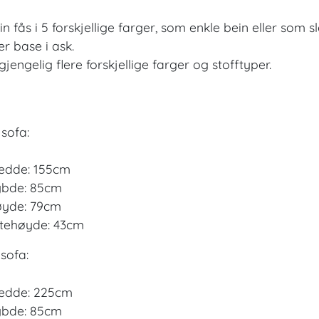
in fås i 5 forskjellige farger, som enkle bein eller som 
ler base i ask.
lgjengelig flere forskjellige farger og stofftyper.
 sofa:
edde: 155cm
bde: 85cm
yde: 79cm
tehøyde: 43cm
 sofa:
edde: 225cm
bde: 85cm