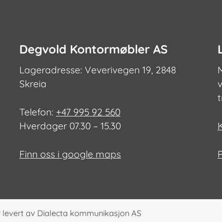
Degvold Kontormøbler AS
Lageradresse: Veverivegen 19, 2848
Skreia
v
Telefon:
+47 995 92 560
Hverdager 07.30 – 15.30
Finn oss i google maps
 levert av
Dialecta kommunikasjon AS