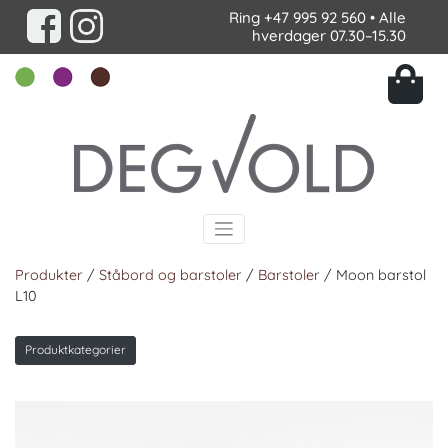
Ring
+47 995 92 560
• Alle
hverdager 07.30–15.30
Produkter
/
Ståbord og barstoler
/
Barstoler
/ Moon barstol
L10
Produktkategorier