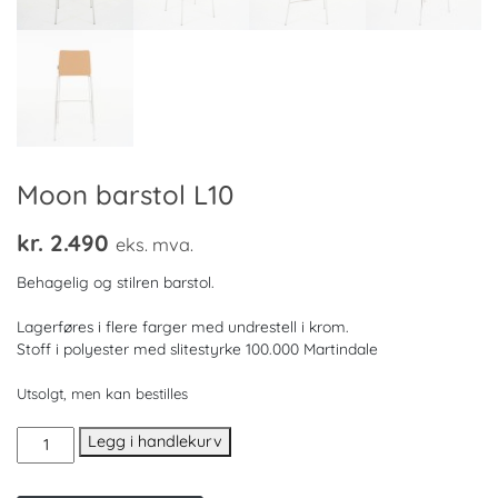
Moon barstol L10
kr.
2.490
eks. mva.
Behagelig og stilren barstol.
Lagerføres i flere farger med undrestell i krom.
Stoff i polyester med slitestyrke 100.000 Martindale
Utsolgt, men kan bestilles
Moon
Legg i handlekurv
barstol
L10