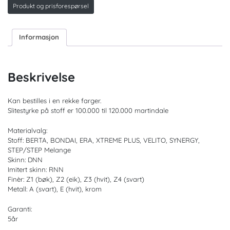
antall
Produkt og prisforespørsel
Informasjon
Beskrivelse
Kan bestilles i en rekke farger.
Slitestyrke på stoff er 100.000 til 120.000 martindale
Materialvalg:
Stoff: BERTA, BONDAI, ERA, XTREME PLUS, VELITO, SYNERGY,
STEP/STEP Melange
Skinn: DNN
Imitert skinn: RNN
Finèr: Z1 (bøk), Z2 (eik), Z3 (hvit), Z4 (svart)
Metall: A (svart), E (hvit), krom
Garanti:
5år