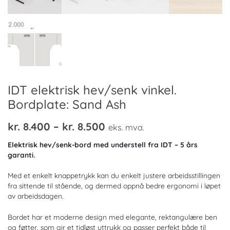
IDT elektrisk hev/senk vinkel.
Bordplate: Sand Ash
Prisområde:
kr.
8.400
–
kr.
8.500
eks. mva.
kr. 8.400
Elektrisk hev/senk-bord med understell fra IDT – 5 års
til
garanti.
kr. 8.500
Med et enkelt knappetrykk kan du enkelt justere arbeidsstillingen
fra sittende til stående, og dermed oppnå bedre ergonomi i løpet
av arbeidsdagen.
Bordet har et moderne design med elegante, rektangulære ben
og føtter, som gir et tidløst uttrykk og passer perfekt både til