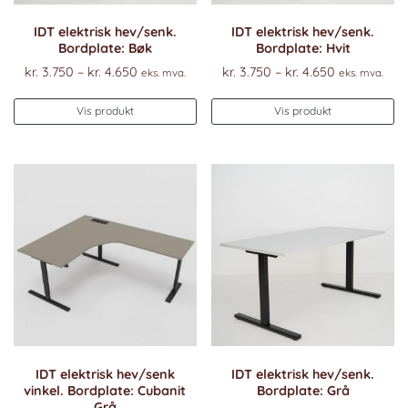
IDT elektrisk hev/senk.
IDT elektrisk hev/senk.
Bordplate: Bøk
Bordplate: Hvit
Prisområde:
Prisområde
kr.
3.750
–
kr.
4.650
kr.
3.750
–
kr.
4.650
eks. mva.
eks. mva.
kr. 3.750
kr. 3.750
Dette
De
til
til
Vis produkt
Vis produkt
produktet
pr
kr. 4.650
kr. 4.650
har
ha
flere
fl
varianter.
va
Alternativene
Al
kan
k
velges
ve
på
p
produktsiden
pr
IDT elektrisk hev/senk
IDT elektrisk hev/senk.
vinkel. Bordplate: Cubanit
Bordplate: Grå
Grå