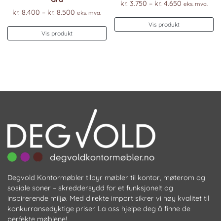
Prisområde
kr.
3.750
–
kr.
4.650
eks. mva.
Prisområde:
kr.
8.400
–
kr.
8.500
eks. mva.
kr. 3.750
De
kr. 8.400
til
Vis produkt
Dette
pr
til
Vis produkt
kr. 4.650
produktet
ha
kr. 8.500
har
fl
flere
va
varianter.
Al
Alternativene
k
kan
ve
velges
p
på
pr
produktsiden
Degvold Kontormøbler tilbyr møbler til kontor, møterom og
sosiale soner – skreddersydd for et funksjonelt og
inspirerende miljø. Med direkte import sikrer vi høy kvalitet til
konkurransedyktige priser. La oss hjelpe deg å finne de
perfekte møblene!