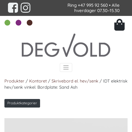
Ring
+47 995 92 560
• Alle
hverdager 07.30–15.30
Produkter
/
Kontoret
/
Skrivebord el. hev/senk
/ IDT elektrisk
hev/senk vinkel. Bordplate: Sand Ash
Produktkategorier