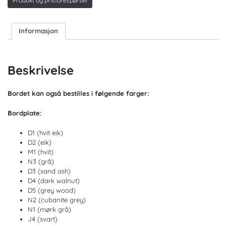
Produkt og prisforespørsel
Informasjon
Beskrivelse
Bordet kan også bestilles i følgende farger:
Bordplate:
D1 (hvit eik)
D2 (eik)
M1 (hvit)
N3 (grå)
D3 (sand ash)
D4 (dark walnut)
D5 (grey wood)
N2 (cubanite grey)
N1 (mørk grå)
J4 (svart)