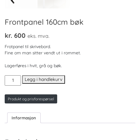
Frontpanel 160cm bøk
kr.
600
eks. mva.
Frotpanel til skrivebord.
Fine om man sitter vendt ut i rommet.
Lagerføres i hvit, grå og bøk.
Frontpanel
Legg i handlekurv
160cm
bøk
antall
Produkt og prisforespørsel
Informasjon