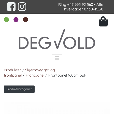
Ring
+47 995 92 560
• Alle
hverdager 07.30–15.30
Produkter
/
Skjermvegger og
frontpanel
/
Frontpanel
/ Frontpanel 160cm bøk
Produktkategorier