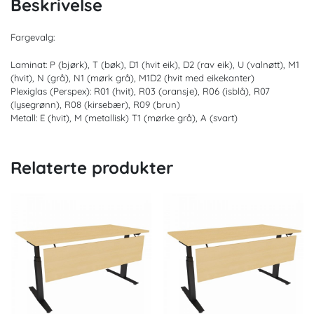
Beskrivelse
Fargevalg:
Laminat: P (bjørk), T (bøk), D1 (hvit eik), D2 (rav eik), U (valnøtt), M1
(hvit), N (grå), N1 (mørk grå), M1D2 (hvit med eikekanter)
Plexiglas (Perspex): R01 (hvit), R03 (oransje), R06 (isblå), R07
(lysegrønn), R08 (kirsebær), R09 (brun)
Metall: E (hvit), M (metallisk) T1 (mørke grå), A (svart)
Relaterte produkter