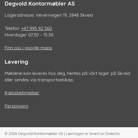
Degvold Kontormøbler AS
Lageradresse: Veverivegen 19, 2848 Skreia
Telefon:
+47 995 92 560
Hverdager 07.30 – 15.30
Finn oss i google maps
Levering
Møblene kan leveres hos deg, hentes på vårt lager på Skreia
eller sendes via transportselskap.
Kjøpsbetingelser
Personvern
© 2026
Degvold Kontormøbler AS
|
Løsningen er levert av
Dialecta