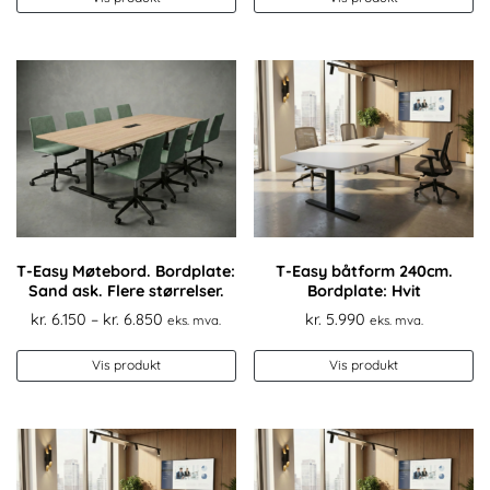
produktet
pr
kr. 6.850
kr. 5.850
har
ha
flere
fl
varianter.
va
Alternativene
Al
kan
k
velges
ve
på
p
produktsiden
pr
T-Easy Møtebord. Bordplate:
T-Easy båtform 240cm.
Sand ask. Flere størrelser.
Bordplate: Hvit
Prisområde:
kr.
6.150
–
kr.
6.850
kr.
5.990
eks. mva.
eks. mva.
kr. 6.150
Dette
De
til
Vis produkt
Vis produkt
produktet
pr
kr. 6.850
har
ha
flere
fl
varianter.
va
Alternativene
Al