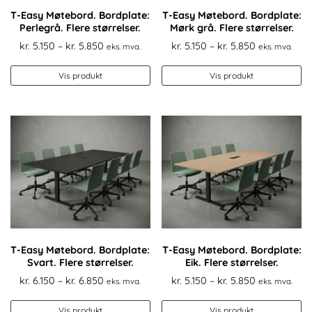
T-Easy Møtebord. Bordplate:
T-Easy Møtebord. Bordplate:
Perlegrå. Flere størrelser.
Mørk grå. Flere størrelser.
Prisområde:
Prisområde:
kr.
5.150
–
kr.
5.850
kr.
5.150
–
kr.
5.850
eks. mva.
eks. mva.
kr. 5.150
kr. 5.150
Dette
De
til
til
Vis produkt
Vis produkt
produktet
pr
kr. 5.850
kr. 5.850
har
ha
flere
fl
varianter.
va
Alternativene
Al
kan
k
velges
ve
på
p
produktsiden
pr
T-Easy Møtebord. Bordplate:
T-Easy Møtebord. Bordplate:
Svart. Flere størrelser.
Eik. Flere størrelser.
Prisområde:
Prisområde:
kr.
6.150
–
kr.
6.850
kr.
5.150
–
kr.
5.850
eks. mva.
eks. mva.
kr. 6.150
kr. 5.150
Dette
De
til
til
Vis produkt
Vis produkt