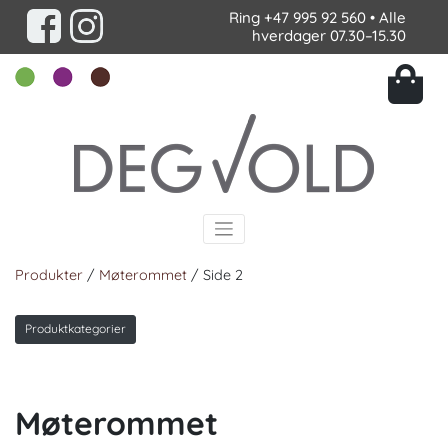
Ring
+47 995 92 560
• Alle
hverdager 07.30–15.30
Produkter
/
Møterommet
/ Side 2
Produktkategorier
Møterommet