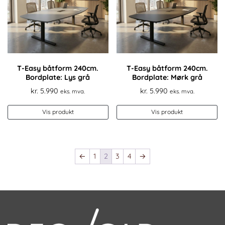
kan
k
velges
ve
på
p
produktsiden
pr
T-Easy båtform 240cm.
T-Easy båtform 240cm.
Bordplate: Lys grå
Bordplate: Mørk grå
kr.
5.990
kr.
5.990
eks. mva.
eks. mva.
Dette
De
Vis produkt
Vis produkt
produktet
pr
har
ha
flere
fl
varianter.
va
←
1
2
3
4
→
Alternativene
Al
kan
k
velges
ve
på
p
produktsiden
pr