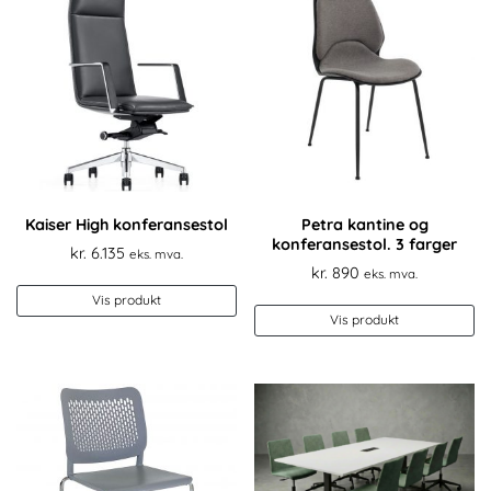
Kaiser High konferansestol
Petra kantine og
konferansestol. 3 farger
kr.
6.135
eks. mva.
kr.
890
eks. mva.
Vis produkt
De
Vis produkt
pr
ha
fl
va
Al
k
ve