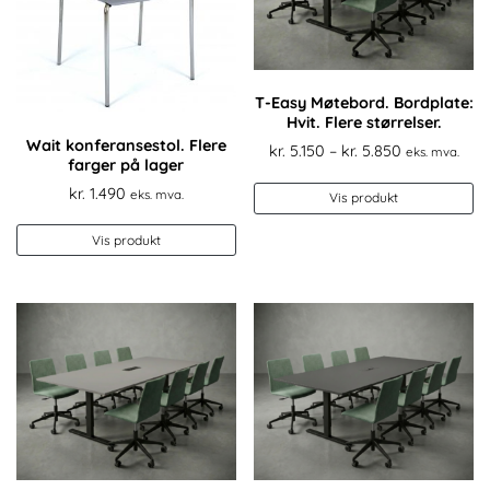
p
pr
T-Easy Møtebord. Bordplate:
Hvit. Flere størrelser.
Wait konferansestol. Flere
Prisområde:
kr.
5.150
–
kr.
5.850
eks. mva.
farger på lager
kr. 5.150
De
kr.
1.490
eks. mva.
til
Vis produkt
pr
kr. 5.850
ha
Vis produkt
fl
va
Al
k
ve
p
pr