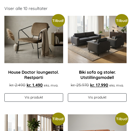
Viser alle 10 resultater
Tilbud!
Tilbud!
House Doctor loungestol.
Biki sofa og stoler.
Restparti
Utstillingsmodell
Opprinnelig
Nåværende
Opprinnelig
Nåværend
kr.
2.490
kr.
1.490
kr.
25.970
kr.
17.990
eks. mva.
eks. mva.
pris
pris
pris
pris
var:
er:
var:
er:
Vis produkt
Vis produkt
kr. 2.490.
kr. 1.490.
kr. 25.970.
kr. 17.990.
Tilbud!
Tilbud!