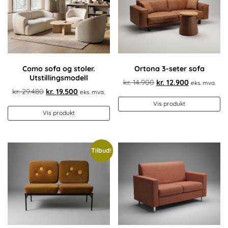
Como sofa og stoler.
Ortona 3-seter sofa
Utstillingsmodell
Opprinnelig
Nåværend
kr.
14.900
kr.
12.900
eks. mva.
Opprinnelig
Nåværende
kr.
29.480
kr.
19.500
eks. mva.
pris
pris
pris
pris
var:
er:
Vis produkt
var:
er:
Vis produkt
kr. 14.900.
kr. 12.900.
kr. 29.480.
kr. 19.500.
Tilbud!