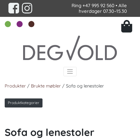
Ring
+47 995 92 560
• Alle
hverdager 07.30–15.30
Produkter
/
Brukte møbler
/ Sofa og lenestoler
Produktkategorier
Sofa og lenestoler