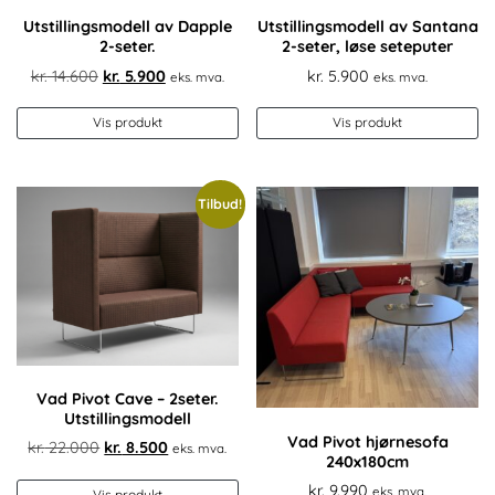
Utstillingsmodell av Dapple
Utstillingsmodell av Santana
2-seter.
2-seter, løse seteputer
Opprinnelig
Nåværende
kr.
14.600
kr.
5.900
kr.
5.900
eks. mva.
eks. mva.
pris
pris
var:
er:
Vis produkt
Vis produkt
kr. 14.600.
kr. 5.900.
Tilbud!
Vad Pivot Cave – 2seter.
Utstillingsmodell
Vad Pivot hjørnesofa
Opprinnelig
Nåværende
kr.
22.000
kr.
8.500
eks. mva.
240x180cm
pris
pris
kr.
9.990
eks. mva.
var:
er:
Vis produkt