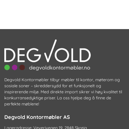
Degvold Kontormøbler tilbyr møbler til kontor, møterom og
sosiale soner – skreddersydd for et funksjonelt og
inspirerende miljø. Med direkte import sikrer vi høy kvalitet til
konkurransedyktige priser. La oss hjelpe deg å finne de
perfekte møblene!
Degvold Kontormøbler AS
Lageradresse: Veverivegen 19, 2848 Skreia